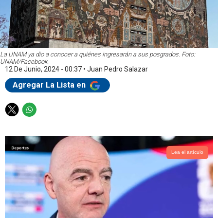
La UNAM ya dio a conocer a quiénes ingresarán a sus posgrados. Foto:
UNAM/Facebook.
12 De Junio, 2024 - 00:37
•
Juan Pedro Salazar
Agregar La Lista en
T
W
w
h
i
a
t
t
t
s
Lea el artículo
e
a
r
p
p