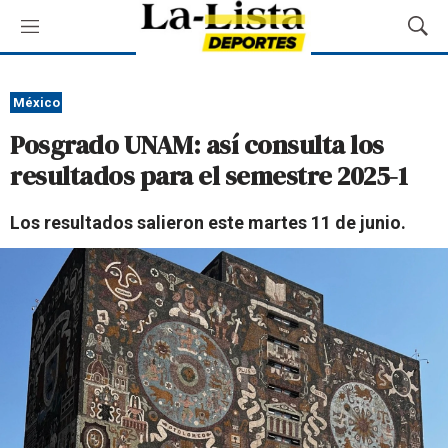
M
M
e
o
n
s
ú
t
México
r
Posgrado UNAM: así consulta los
a
r
resultados para el semestre 2025-1
B
ú
Los resultados salieron este martes 11 de junio.
s
q
u
e
d
a