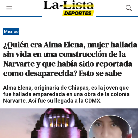
M
M
e
o
n
s
ú
t
México
r
¿Quién era Alma Elena, mujer hallada
a
r
sin vida en una construcción de la
B
Narvarte y que había sido reportada
ú
s
como desaparecida? Esto se sabe
q
u
Alma Elena, originaria de Chiapas, es la joven que
e
fue hallada emparedada en una obra de la colonia
d
Narvarte. Así fue su llegada a la CDMX.
a