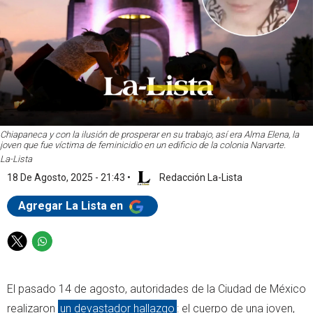
Chiapaneca y con la ilusión de prosperar en su trabajo, así era Alma Elena, la
joven que fue víctima de feminicidio en un edificio de la colonia Narvarte.
La-Lista
18 De Agosto, 2025 - 21:43
•
Redacción La-Lista
Agregar La Lista en
T
W
w
h
i
a
El pasado 14 de agosto, autoridades de la Ciudad de México
t
t
t
s
realizaron
un devastador hallazgo
: el cuerpo de una joven,