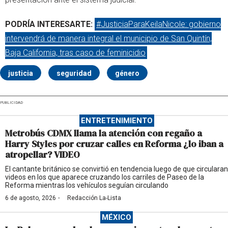
PODRÍA INTERESARTE:
#JusticiaParaKeilaNicole: gobierno
intervendrá de manera integral el municipio de San Quintín,
Baja California, tras caso de feminicidio
justicia
seguridad
género
PUBLICIDAD
ENTRETENIMIENTO
Metrobús CDMX llama la atención con regaño a
Harry Styles por cruzar calles en Reforma ¿lo iban a
atropellar? VIDEO
El cantante británico se convirtió en tendencia luego de que circularan
videos en los que aparece cruzando los carriles de Paseo de la
Reforma mientras los vehículos seguían circulando
·
6 de agosto, 2026
Redacción La-Lista
MÉXICO