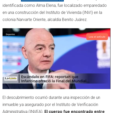
e
a
identificada como Alma Elena, fue localizado emparedado
r
p
en una construcción del Instituto de Vivienda (INVI) en la
p
colonia Narvarte Oriente, alcaldía Benito Juárez.
Lea el artículo
El descubrimiento ocurrió durante una inspección de un
inmueble ya asegurado por el Instituto de Verificación
Administrativa (INVEA).
El cuerpo fue encontrado entre