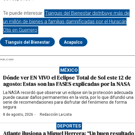
Te puede interesar:
Tianguis del Bienestar distribuye más de
un millón de bienes a familias damnificadas por el Huracán
Otis en Guerrero
Tianguis del Bienestar
Acapulco
PUBLICIDAD
MÉXICO
Dónde ver EN VIVO el Eclipse Total de Sol este 12 de
agosto: Estas son las FASES explicadas por la NASA
La NASA recordó que observar un eclipse sin la protección adecuada
puede causar daños permanentes en la vista, por lo que difundió una
serie de recomendaciones para disfrutar del fenómeno de forma
segura
·
8 de agosto, 2026
Redacción La-Lista
DEPORTES
Atlante ilusiona a Miguel Herrera: “Un buen resultado