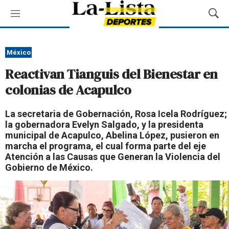
M
M
e
o
n
s
ú
t
México
r
Reactivan Tianguis del Bienestar en
a
r
colonias de Acapulco
B
ú
La secretaria de Gobernación, Rosa Icela Rodríguez;
s
la gobernadora Evelyn Salgado, y la presidenta
q
municipal de Acapulco, Abelina López, pusieron en
u
marcha el programa, el cual forma parte del eje
e
Atención a las Causas que Generan la Violencia del
d
Gobierno de México.
a