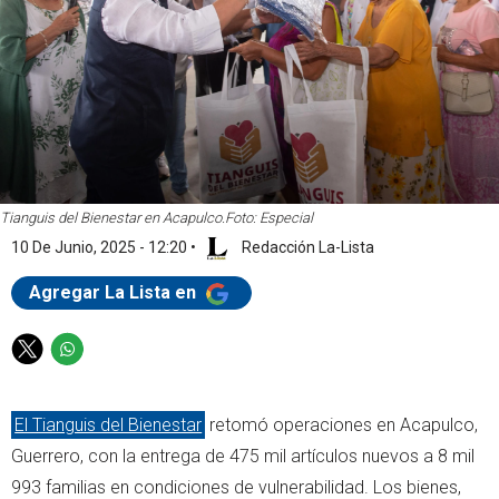
Tianguis del Bienestar en Acapulco.
Foto: Especial
10 De Junio, 2025 - 12:20
•
Redacción La-Lista
Agregar La Lista en
T
W
w
h
i
a
El Tianguis del Bienestar
retomó operaciones en Acapulco,
t
t
t
s
Guerrero, con la entrega de 475 mil artículos nuevos a 8 mil
e
a
993 familias en condiciones de vulnerabilidad. Los bienes,
r
p