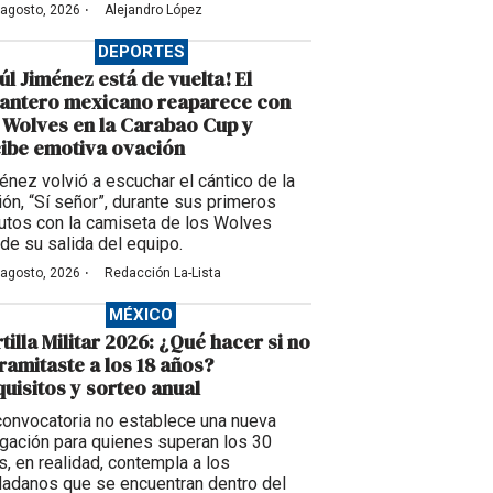
·
 agosto, 2026
Alejandro López
DEPORTES
úl Jiménez está de vuelta! El
lantero mexicano reaparece con
 Wolves en la Carabao Cup y
ibe emotiva ovación
énez volvió a escuchar el cántico de la
ción, “Sí señor”, durante sus primeros
utos con la camiseta de los Wolves
de su salida del equipo.
·
 agosto, 2026
Redacción La-Lista
MÉXICO
tilla Militar 2026: ¿Qué hacer si no
tramitaste a los 18 años?
uisitos y sorteo anual
convocatoria no establece una nueva
igación para quienes superan los 30
s, en realidad, contempla a los
dadanos que se encuentran dentro del