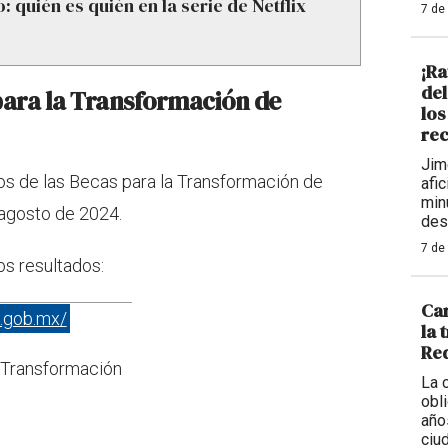
: quién es quién en la serie de Netflix
7 de
¡Ra
de
para la Transformación de
los
rec
Jim
dos de las Becas para la Transformación de
afi
min
 agosto de 2024.
des
7 de
os resultados:
Car
o.gob.mx/
la 
Req
a Transformación
La 
obl
año
ciu