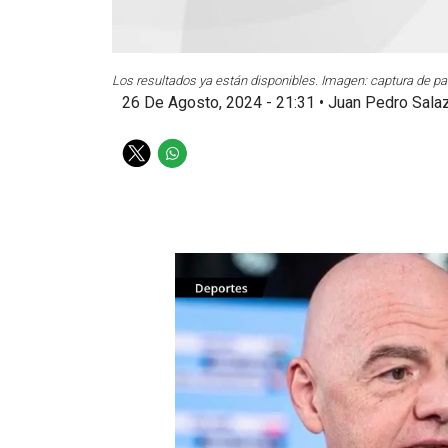
Los resultados ya están disponibles. Imagen: captura de pan
26 De Agosto, 2024 - 21:31
•
Juan Pedro Sala
T
W
w
h
i
a
t
t
t
s
e
a
r
p
p