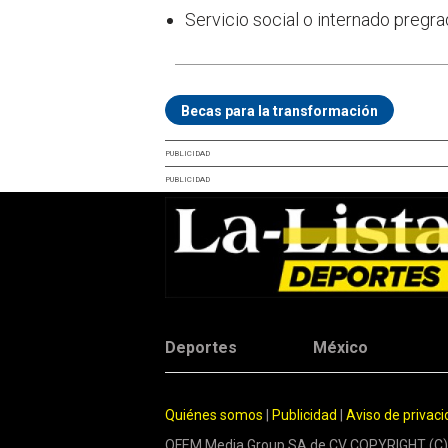
Servicio social o internado pregra
Becas para la transformación
PUBLICIDAD
PUBLICIDAD
Deportes
México
Quiénes somos
|
Publicidad
|
Aviso de privac
OFEM Media Group SA de CV COPYRIGHT (C)