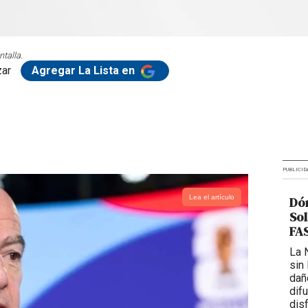
talla.
zar
Agregar La Lista en
PUBLICID
Lea el artículo
Dón
Sol
FAS
La 
sin
dañ
dif
dis