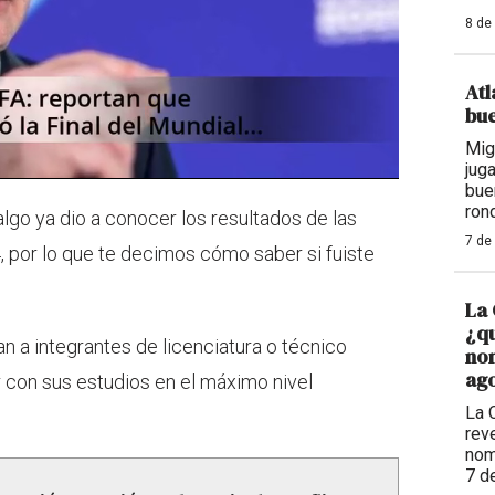
8 de
Atl
bue
Mig
jug
bue
ron
lgo ya dio a conocer los resultados de las
7 de
 por lo que te decimos cómo saber si fuiste
La 
¿qu
 a integrantes de licenciatura o técnico
nom
ago
r con sus estudios en el máximo nivel
La 
reve
nom
7 d