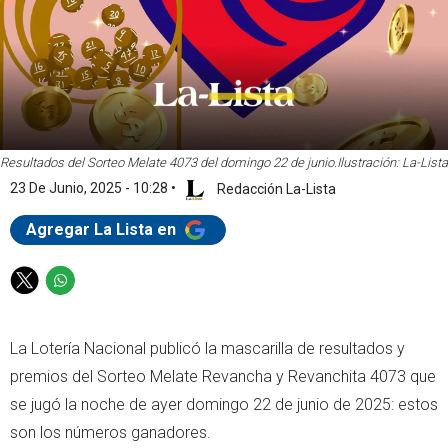
Resultados del Sorteo Melate 4073 del domingo 22 de junio.
Ilustración: La-Lista
23 De Junio, 2025 - 10:28
•
Redacción La-Lista
Agregar La Lista en
T
W
w
h
i
a
La Lotería Nacional publicó la mascarilla de resultados y
t
t
t
s
premios del Sorteo Melate Revancha y Revanchita 4073 que
e
a
se jugó la noche de ayer domingo 22 de junio de 2025: estos
r
p
son los números ganadores.
p