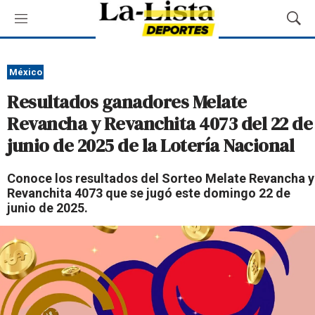
M
M
e
o
n
s
ú
t
México
r
Resultados ganadores Melate
a
r
Revancha y Revanchita 4073 del 22 de
B
junio de 2025 de la Lotería Nacional
ú
s
q
Conoce los resultados del Sorteo Melate Revancha y
u
Revanchita 4073 que se jugó este domingo 22 de
e
junio de 2025.
d
a