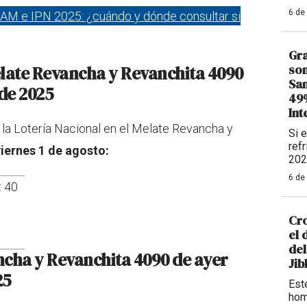
6 de
AM e IPN 2025: ¿cuándo y dónde consultar si
Gra
son
elate Revancha y Revanchita 4090
Sam
 de 2025
49%
Int
 la Lotería Nacional en el Melate Revancha y
Si 
refr
viernes 1 de agosto:
202
6 de
: 40
Cro
el 
del
ncha y Revanchita 4090 de ayer
Ji
25
Este
hom