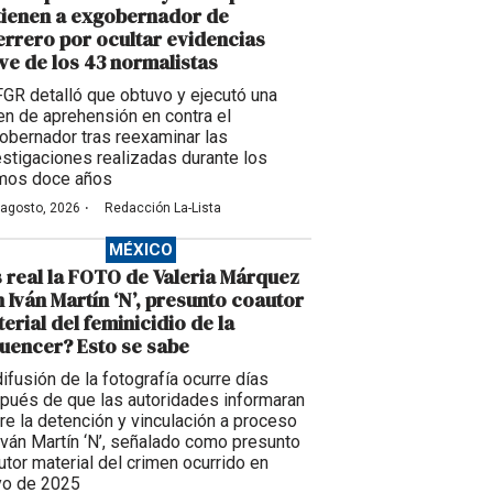
tienen a exgobernador de
rrero por ocultar evidencias
ve de los 43 normalistas
FGR detalló que obtuvo y ejecutó una
en de aprehensión en contra el
obernador tras reexaminar las
estigaciones realizadas durante los
imos doce años
·
 agosto, 2026
Redacción La-Lista
MÉXICO
 real la FOTO de Valeria Márquez
 Iván Martín ‘N’, presunto coautor
erial del feminicidio de la
luencer? Esto se sabe
difusión de la fotografía ocurre días
pués de que las autoridades informaran
re la detención y vinculación a proceso
Iván Martín ‘N’, señalado como presunto
utor material del crimen ocurrido en
o de 2025