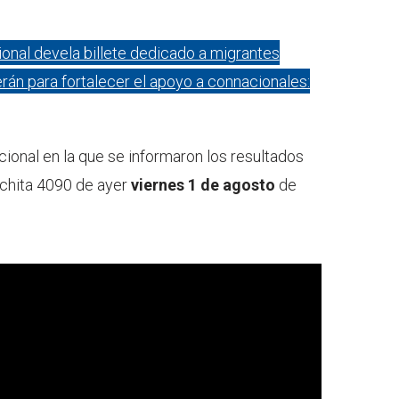
ional devela billete dedicado a migrantes
rán para fortalecer el apoyo a connacionales:
cional en la que se informaron los resultados
chita 4090 de ayer
viernes 1 de agosto
de