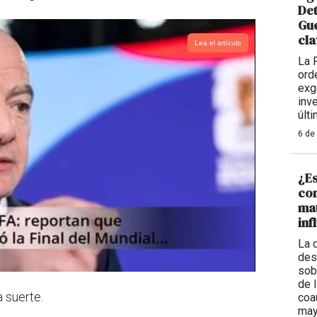
De
Gue
cla
Lea el artículo
La 
ord
exg
inv
últ
6 de
¿Es
con
mat
inf
La 
des
sob
de 
 suerte.
coa
may