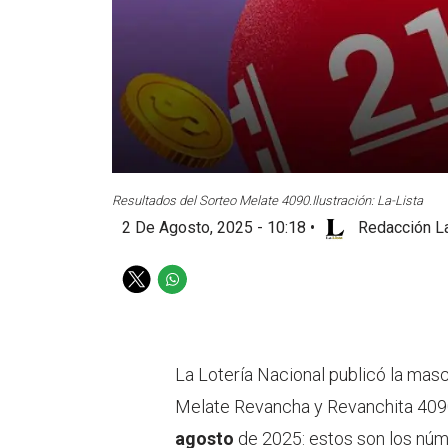
Resultados del Sorteo Melate 4090.
Ilustración: La-Lista
2 De Agosto, 2025 - 10:18
•
Redacción La
T
W
w
h
i
a
t
t
t
s
La Lotería Nacional publicó la masc
e
a
Melate Revancha y Revanchita 4090
r
p
p
agosto
de 2025: estos son los nú