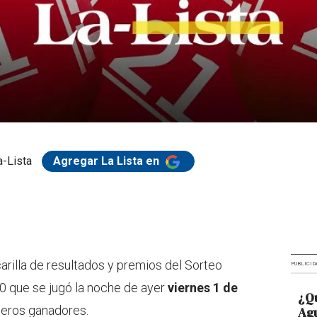
-Lista
Agregar La Lista en
arilla de resultados y premios del Sorteo
PUBLICID
 que se jugó la noche de ayer
viernes 1 de
¿Qu
meros ganadores.
Agu