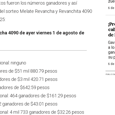
zue
tos fueron los números ganadores y así
6 de
 del sorteo Melate Revancha y Revanchita 4090
25:
¡Pr
cab
ha 4090 de ayer viernes 1 de agosto de
de 
Gav
a l
gan
su 
ional: ninguno
6 de
ores de $51 mil 880.79 pesos
PUBLICID
adores de $3 mil 420.71 pesos
nadores de $642.59 pesos
cional: 464 ganadores de $161.29 pesos
412 ganadores de $43.01 pesos
cional: 4 mil 733 ganadores de $32.26 pesos