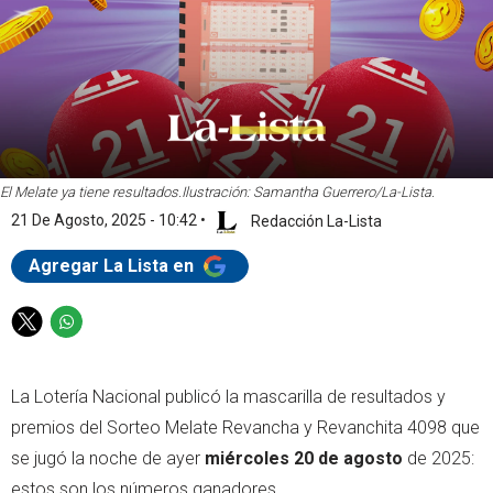
El Melate ya tiene resultados.
Ilustración: Samantha Guerrero/La-Lista.
21 De Agosto, 2025 - 10:42
•
Redacción La-Lista
Agregar La Lista en
T
W
w
h
i
a
La Lotería Nacional publicó la mascarilla de resultados y
t
t
t
s
premios del Sorteo Melate Revancha y Revanchita 4098 que
e
a
se jugó la noche de ayer
miércoles 20 de agosto
de 2025:
r
p
estos son los números ganadores.
p