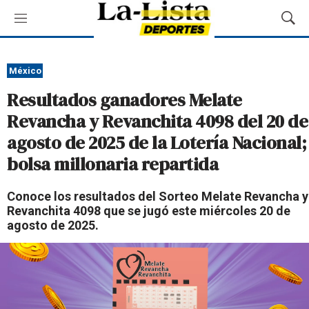
M
M
e
o
n
s
ú
t
México
r
Resultados ganadores Melate
a
r
Revancha y Revanchita 4098 del 20 de
B
agosto de 2025 de la Lotería Nacional;
ú
s
bolsa millonaria repartida
q
u
Conoce los resultados del Sorteo Melate Revancha y
e
Revanchita 4098 que se jugó este miércoles 20 de
d
agosto de 2025.
a