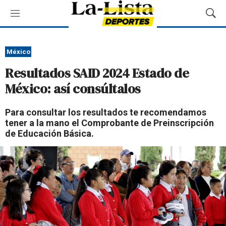
M
M
e
o
n
s
ú
t
México
r
Resultados SAID 2024 Estado de
a
r
México: así consúltalos
B
ú
Para consultar los resultados te recomendamos
s
tener a la mano el Comprobante de Preinscripción
q
de Educación Básica.
u
e
d
a