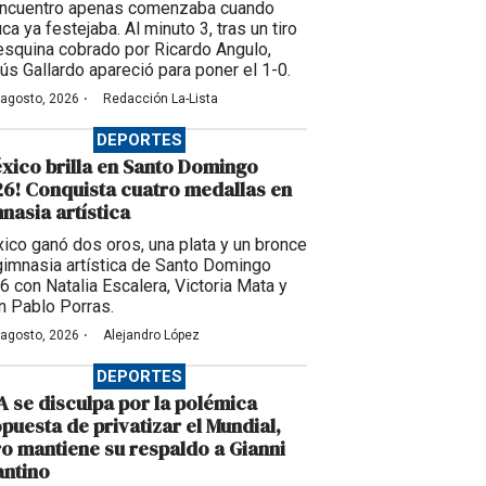
encuentro apenas comenzaba cuando
ca ya festejaba. Al minuto 3, tras un tiro
esquina cobrado por Ricardo Angulo,
ús Gallardo apareció para poner el 1-0.
·
 agosto, 2026
Redacción La-Lista
DEPORTES
xico brilla en Santo Domingo
6! Conquista cuatro medallas en
nasia artística
ico ganó dos oros, una plata y un bronce
gimnasia artística de Santo Domingo
6 con Natalia Escalera, Victoria Mata y
n Pablo Porras.
·
 agosto, 2026
Alejandro López
DEPORTES
A se disculpa por la polémica
puesta de privatizar el Mundial,
o mantiene su respaldo a Gianni
antino