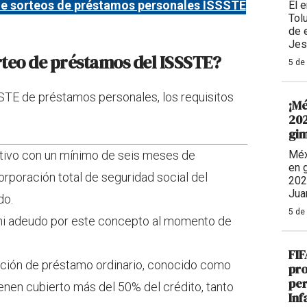
de sorteos de préstamos personales ISSSTE
El 
Tolu
de 
Jes
rteo de préstamos del ISSSTE?
5 de
SSTE de préstamos personales, los requisitos
¡Mé
202
gim
ctivo con un mínimo de seis meses de
Méx
en 
orporación total de seguridad social del
202
Jua
do.
5 de
 ni adeudo por este concepto al momento de
FIF
ación de préstamo ordinario, conocido como
pro
per
tienen cubierto más del 50% del crédito, tanto
Inf