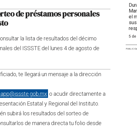
Dur
Mar
sorteo de préstamos personales
el 
sto
sus
res
5 de
onsultar la lista de resultados del décimo
ales del ISSSTE del lunes 4 de agosto de
PUBLICID
ficiado, te llegará un mensaje a la dirección
capp@issste.gob.mx
o acudir directamente a
esentación Estatal y Regional del Instituto.
én subirá los resultados del sorteo de
sultarlos de manera directa tu folio desde