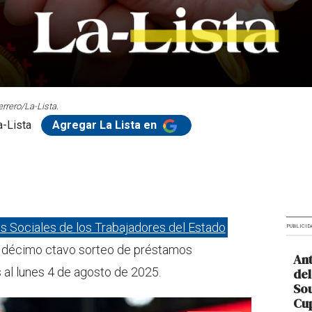
rrero/La-Lista.
-Lista
Agregar La Lista en
os Sociales de los Trabajadores del Estado
PUBLICID
el décimo ctavo sorteo de préstamos
Ant
al lunes 4 de agosto de 2025.
del
So
Cup