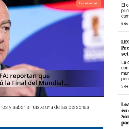
Lea el artículo
El 
pri
cam
6 de
LEG
Pre
set
La 
con
mun
pen
5 de
Lea
rlos y saber si fuiste una de las personas
en 
Sou
par