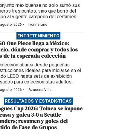
conjunto mexiquense no solo sumó sus
meros tres puntos, sino que borró del
po al vigente campeón del certamen.
·
 agosto, 2026
Ivonne Lino
ENTRETENIMIENTO
O One Piece llega a México:
cio, dónde comprar y todos los
s de la esperada colección
colección abarca desde pequeñas
strucciones ideales para iniciarse en el
do LEGO, hasta sets de exhibición
sados para coleccionistas adultos.
·
 agosto, 2026
Azucena Villa
RESULTADOS Y ESTADÍSTICAS
gues Cup 2026: Toluca se impone
casa y golea 3-0 a Seattle
nders; resumen y goles del
tido de Fase de Grupos