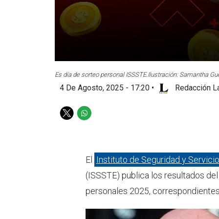
Es día de sorteo personal ISSSTE.
Ilustración: Samantha Gue
4 De Agosto, 2025 - 17:20
•
Redacción La
T
W
w
h
i
a
t
t
t
s
El
Instituto de Seguridad y Servici
e
a
(ISSSTE) publica los resultados d
r
p
p
personales 2025, correspondientes 