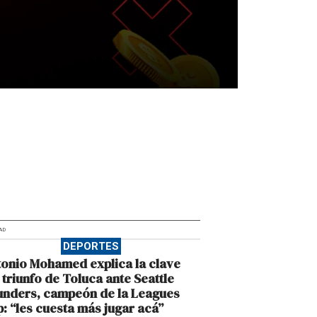
AD
DEPORTES
onio Mohamed explica la clave
 triunfo de Toluca ante Seattle
unders, campeón de la Leagues
: “les cuesta más jugar acá”