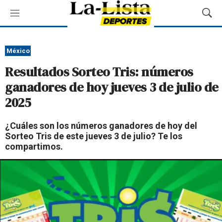
M
M
e
o
n
s
ú
t
México
r
Resultados Sorteo Tris: números
a
r
ganadores de hoy jueves 3 de julio de
B
2025
ú
s
q
¿Cuáles son los números ganadores de hoy del
u
Sorteo Tris de este jueves 3 de julio? Te los
e
compartimos.
d
a