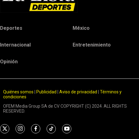
Deportes
México
Internacional
Entretenimiento
Opinión
Quiénes somos
|
Publicidad
|
Aviso de privacidad
|
Términos y
condiciones
OFEM Media Group SA de CV COPYRIGHT (C) 2024. ALL RIGHTS
RESERVED.
t
i
f
t
y
w
n
a
i
o