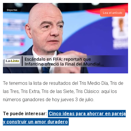
p
Lea el artículo
Te tenemos la lista de resultados del Tris Medio Día, Tris de
las Tres, Tris Extra, Tris de las Siete, Tris Clásico: aquí los
números ganadores de hoy jueves 3 de julio.
Te puede interesar:
Cinco ideas para ahorrar en pareja
y construir un amor duradero