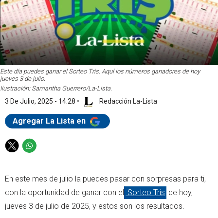
Este día puedes ganar el Sorteo Tris. Aquí los números ganadores de hoy
jueves 3 de julio.
Ilustración: Samantha Guerrero/La-Lista.
3 De Julio, 2025 - 14:28
•
Redacción La-Lista
Agregar La Lista en
T
W
w
h
i
a
En este mes de julio la puedes pasar con sorpresas para ti,
t
t
t
s
con la oportunidad de ganar con el
Sorteo Tris
de hoy,
e
a
jueves 3 de julio de 2025, y estos son los resultados.
r
p