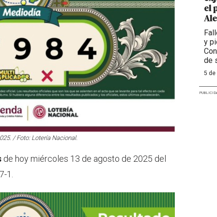
el 
Al
Fal
y p
Con
de 
5 de
PUBLICID
25. / Foto: Lotería Nacional.
s
de hoy miércoles 13 de agosto de 2025 del
7-1.