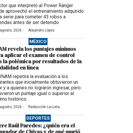
actor que interpretó al Power Ranger
de aprovechó el entrenamiento adquirido
la serie para cometer 43 robos a
iendas antes de ser detenido.
·
 agosto, 2026
Alejandro López
MÉXICO
M revela los puntajes mínimos
a aplicar el examen de control
s la polémica por resultados de la
alidad en línea
UNAM repetirá la evaluación a los
irantes que inicialmente obtuvieron un
ar y a quienes no lograron ingresar, pero
vieron un puntaje igual o superior al
imo histórico.
·
 agosto, 2026
Redacción La-Lista
DEPORTES
re Raúl Paredes: ¿quién era el
ugador de Chivas y de qué murió