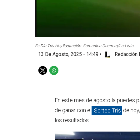
Es Día Tris Hoy.
Ilustración: Samantha Guerrero/La-Lista.
13 De Agosto, 2025 - 14:49
•
Redacción 
T
W
w
h
i
a
t
t
t
s
En este mes de agosto la puedes pa
e
a
de ganar con el
Sorteo Tris
de hoy,
r
p
p
los resultados.