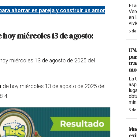
El 
para ahorrar en pareja y construir un amor
Ver
en 
viv
5 de
 hoy miércoles 13 de agosto:
UNA
par
hoy miércoles 13 de agosto de 2025 del
tra
mod
La 
asp
a
de hoy miércoles 13 de agosto de 2025 del
lug
8-4.
obtu
mín
5 de
Mue
exj