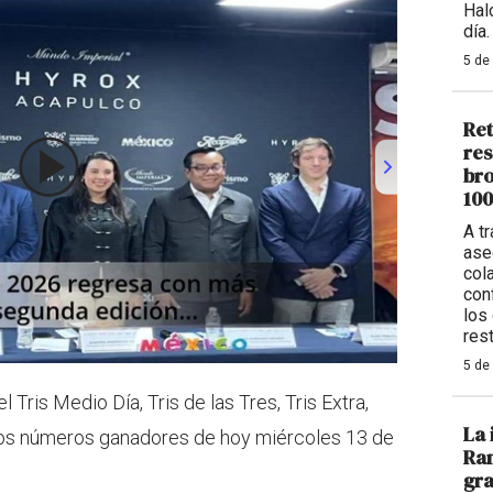
Hal
día.
5 de
Ret
res
bro
100
A t
ase
col
con
los
res
5 de
 Tris Medio Día, Tris de las Tres, Tris Extra,
La 
uí los números ganadores de hoy miércoles 13 de
Ran
gra