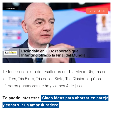
p
Lea el artículo
Te tenemos la lista de resultados del Tris Medio Día, Tris de
las Tres, Tris Extra, Tris de las Siete, Tris Clásico: aquí los
números ganadores de hoy viernes 4 de julio.
Te puede interesar:
Cinco ideas para ahorrar en pareja
y construir un amor duradero