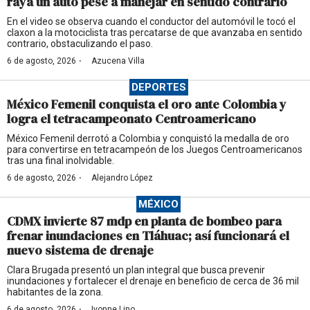
raya un auto pese a manejar en sentido contrario
En el video se observa cuando el conductor del automóvil le tocó el
claxon a la motociclista tras percatarse de que avanzaba en sentido
contrario, obstaculizando el paso.
·
6 de agosto, 2026
Azucena Villa
DEPORTES
México Femenil conquista el oro ante Colombia y
logra el tetracampeonato Centroamericano
México Femenil derrotó a Colombia y conquistó la medalla de oro
para convertirse en tetracampeón de los Juegos Centroamericanos
tras una final inolvidable.
·
6 de agosto, 2026
Alejandro López
MÉXICO
CDMX invierte 87 mdp en planta de bombeo para
frenar inundaciones en Tláhuac; así funcionará el
nuevo sistema de drenaje
Clara Brugada presentó un plan integral que busca prevenir
inundaciones y fortalecer el drenaje en beneficio de cerca de 36 mil
habitantes de la zona.
·
6 de agosto, 2026
Ivonne Lino