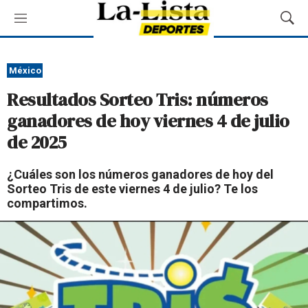
M
M
e
o
n
s
ú
t
México
r
Resultados Sorteo Tris: números
a
r
ganadores de hoy viernes 4 de julio
B
de 2025
ú
s
q
¿Cuáles son los números ganadores de hoy del
u
Sorteo Tris de este viernes 4 de julio? Te los
e
compartimos.
d
a