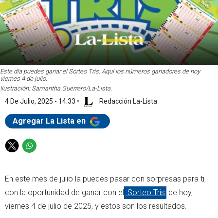
Este día puedes ganar el Sorteo Tris. Aquí los números ganadores de hoy
viernes 4 de julio.
Ilustración: Samantha Guerrero/La-Lista.
4 De Julio, 2025 - 14:33
•
Redacción La-Lista
Agregar La Lista en
T
W
w
h
i
a
En este mes de julio la puedes pasar con sorpresas para ti,
t
t
t
s
con la oportunidad de ganar con el
Sorteo Tris
de hoy,
e
a
viernes 4 de julio de 2025, y estos son los resultados.
r
p