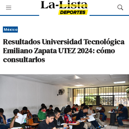
M
M
e
o
n
s
ú
t
México
r
Resultados Universidad Tecnológica
a
r
Emiliano Zapata UTEZ 2024: cómo
B
consultarlos
ú
s
q
u
e
d
a