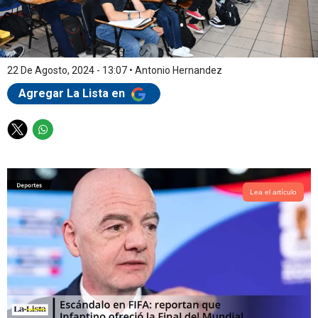
22 De Agosto, 2024 - 13:07
•
Antonio Hernandez
Agregar La Lista en
T
W
w
h
i
a
t
t
t
s
Lea el artículo
e
a
r
p
p