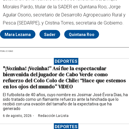
Morales Pardo, titular de la SADER en Quintana Roo; Jorge
Aguilar Osorio, secretario de Desarrollo Agropecuario Rural y
Pesca (SEDARPE), y Cristina Torres, secretaria de Gobierno.
Mara Lezama
Sader
Quintana Roo
PUBLICIDAD
DEPORTES
"¡Vozinha! ¡Vozinha!” Así fue la espectacular
bienvenida del jugador de Cabo Verde como
refuerzo del Colo Colo de Chile: “Hace que estemos
en los ojos del mundo” VIDEO
El futbolista de 40 años, cuyo nombre es Josimar José Évora Dias, ha
sido tratado como un flamante refuerzo ante la hinchada que lo
recibió con una ovación del tamaño de la expectativa que ha
generado
·
6 de agosto, 2026
Redacción La-Lista
DEPORTES