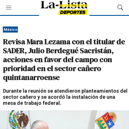
M
M
e
o
n
s
ú
t
México
r
Revisa Mara Lezama con el titular de
a
r
SADER, Julio Berdegué Sacristán,
B
acciones en favor del campo con
ú
s
prioridad en el sector cañero
q
quintanarroense
u
e
d
Durante la reunión se atendieron planteamientos del
a
sector cañero y se acordó la instalación de una
mesa de trabajo federal.