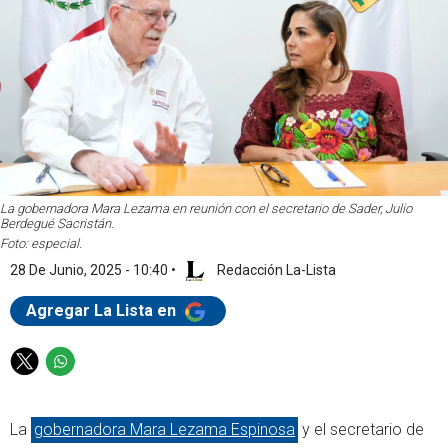
La gobernadora Mara Lezama en reunión con el secretario de Sader, Julio
Berdegué Sacristán.
Foto: especial.
28 De Junio, 2025 - 10:40
•
Redacción La-Lista
Agregar La Lista en
T
W
w
h
i
a
La
gobernadora Mara Lezama Espinosa
y el secretario de
t
t