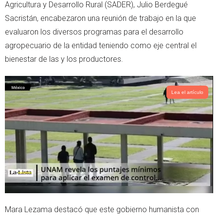
t
s
Agricultura y Desarrollo Rural (SADER), Julio Berdegué
e
a
Sacristán, encabezaron una reunión de trabajo en la que
r
p
evaluaron los diversos programas para el desarrollo
p
agropecuario de la entidad teniendo como eje central el
bienestar de las y los productores.
Lea el artículo
Mara Lezama destacó que este gobierno humanista con