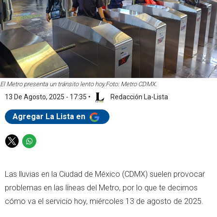
El Metro presenta un tránsito lento hoy.
Foto: Metro CDMX.
13 De Agosto, 2025 - 17:35
•
Redacción La-Lista
Agregar La Lista en
T
W
w
h
i
a
Las lluvias en la Ciudad de México (CDMX) suelen provocar
t
t
t
s
problemas en las líneas del Metro, por lo que te decimos
e
a
cómo va el servicio hoy, miércoles 13 de agosto de 2025.
r
p
p