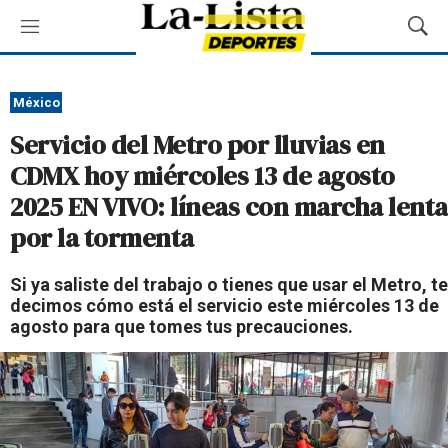
M
M
e
o
n
s
ú
t
México
r
Servicio del Metro por lluvias en
a
r
CDMX hoy miércoles 13 de agosto
B
2025 EN VIVO: líneas con marcha lenta
ú
s
por la tormenta
q
u
Si ya saliste del trabajo o tienes que usar el Metro, te
e
decimos cómo está el servicio este miércoles 13 de
d
agosto para que tomes tus precauciones.
a