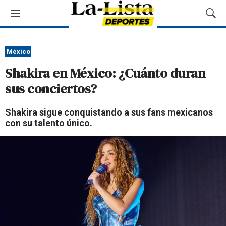
M
M
e
o
n
s
ú
t
México
r
Shakira en México: ¿Cuánto duran
a
r
sus conciertos?
B
ú
Shakira sigue conquistando a sus fans mexicanos
s
con su talento único.
q
u
e
d
a