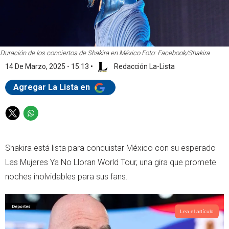
Duración de los conciertos de Shakira en México.
Foto: Facebook/Shakira
14 De Marzo, 2025 - 15:13
•
Redacción La-Lista
Agregar La Lista en
T
W
w
h
i
a
Shakira está lista para conquistar México con su esperado
t
t
t
s
Las Mujeres Ya No Lloran World Tour, una gira que promete
e
a
noches inolvidables para sus fans.
r
p
p
Lea el artículo