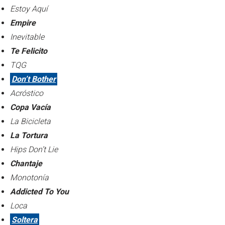
Estoy Aquí
Empire
Inevitable
Te Felicito
TQG
Don’t Bother
Acróstico
Copa Vacía
La Bicicleta
La Tortura
Hips Don’t Lie
Chantaje
Monotonía
Addicted To You
Loca
Soltera