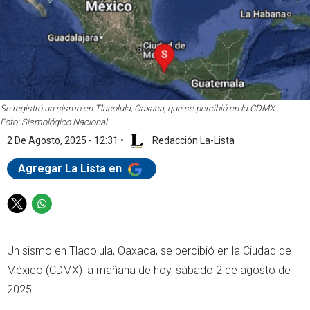
Se registró un sismo en Tlacolula, Oaxaca, que se percibió en la CDMX.
Foto: Sismológico Nacional.
2 De Agosto, 2025 - 12:31
•
Redacción La-Lista
Agregar La Lista en
T
W
w
h
i
a
Un sismo en Tlacolula, Oaxaca, se percibió en la Ciudad de
t
t
t
s
México (CDMX) la mañana de hoy, sábado 2 de agosto de
e
a
2025.
r
p