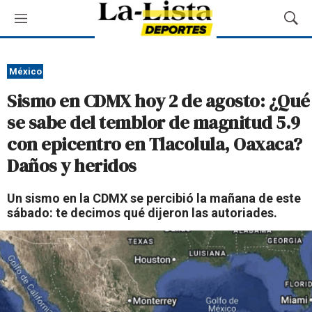
M
M
e
o
n
s
ú
t
México
r
Sismo en CDMX hoy 2 de agosto: ¿Qué
a
r
se sabe del temblor de magnitud 5.9
B
con epicentro en Tlacolula, Oaxaca?
ú
s
Daños y heridos
q
u
Un sismo en la CDMX se percibió la mañana de este
e
sábado: te decimos qué dijeron las autoriades.
d
a