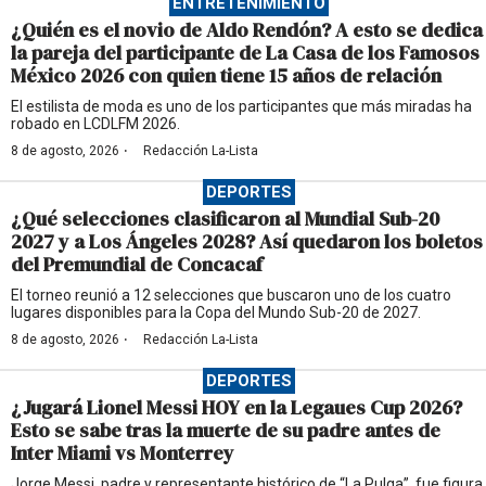
ENTRETENIMIENTO
¿Quién es el novio de Aldo Rendón? A esto se dedica
la pareja del participante de La Casa de los Famosos
México 2026 con quien tiene 15 años de relación
El estilista de moda es uno de los participantes que más miradas ha
robado en LCDLFM 2026.
·
8 de agosto, 2026
Redacción La-Lista
DEPORTES
¿Qué selecciones clasificaron al Mundial Sub-20
2027 y a Los Ángeles 2028? Así quedaron los boletos
del Premundial de Concacaf
El torneo reunió a 12 selecciones que buscaron uno de los cuatro
lugares disponibles para la Copa del Mundo Sub-20 de 2027.
·
8 de agosto, 2026
Redacción La-Lista
DEPORTES
¿Jugará Lionel Messi HOY en la Legaues Cup 2026?
Esto se sabe tras la muerte de su padre antes de
Inter Miami vs Monterrey
Jorge Messi, padre y representante histórico de “La Pulga”, fue figura