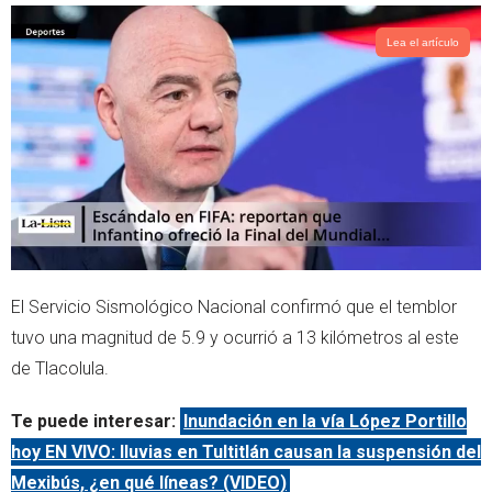
p
Lea el artículo
El Servicio Sismológico Nacional confirmó que el temblor
tuvo una magnitud de 5.9 y ocurrió a 13 kilómetros al este
de Tlacolula.
Te puede interesar:
Inundación en la vía López Portillo
hoy EN VIVO: lluvias en Tultitlán causan la suspensión del
Mexibús, ¿en qué líneas? (VIDEO)