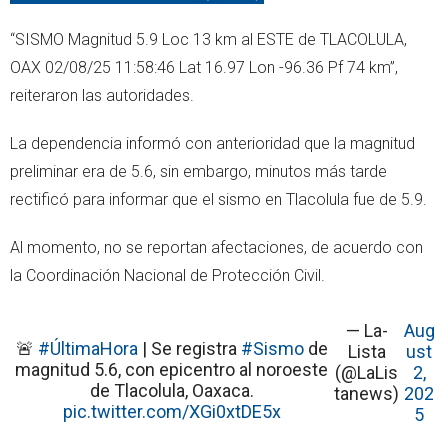
“SISMO Magnitud 5.9 Loc 13 km al ESTE de TLACOLULA,
OAX 02/08/25 11:58:46 Lat 16.97 Lon -96.36 Pf 74 km”,
reiteraron las autoridades.
La dependencia informó con anterioridad que la magnitud
preliminar era de 5.6, sin embargo, minutos más tarde
rectificó para informar que el sismo en Tlacolula fue de 5.9.
Al momento, no se reportan afectaciones, de acuerdo con
la Coordinación Nacional de Protección Civil.
— La-
Aug
🚨
#ÚltimaHora
| Se registra
#Sismo
de
Lista
ust
magnitud 5.6, con epicentro al noroeste
(@LaLis
2,
de Tlacolula, Oaxaca.
tanews)
202
pic.twitter.com/XGi0xtDE5x
5