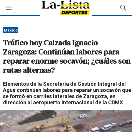
M
M
e
o
n
s
ú
t
México
r
Tráfico hoy Calzada Ignacio
a
r
Zaragoza: Continúan labores para
B
reparar enorme socavón; ¿cuáles son
ú
s
rutas alternas?
q
u
Elementos de la Secretaría de Gestión Integral del
e
Agua continúan labores para reparar un socavón que
d
se formó en carriles laterales de Zaragoza, en
a
dirección al aeropuerto internacional de la CDMX