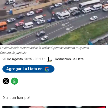
La circulación avanza sobre la vialidad, pero de manera muy lenta.
Captura de pantalla
20 De Agosto, 2025 - 08:27
•
Redacción La-Lista
Agregar La Lista en
T
W
w
h
i
a
¡Sal con tiempo!
t
t
t
s