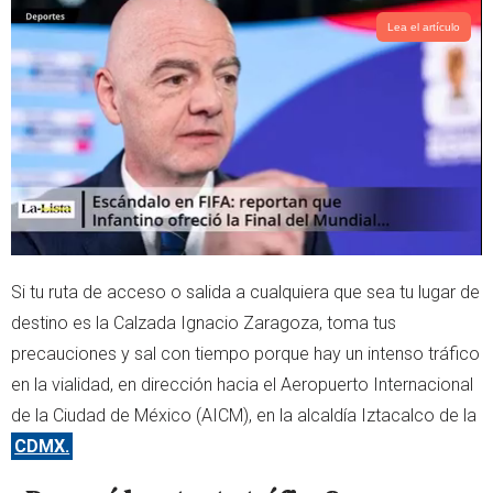
e
a
r
p
Lea el artículo
p
Si tu ruta de acceso o salida a cualquiera que sea tu lugar de
destino es la Calzada Ignacio Zaragoza, toma tus
precauciones y sal con tiempo porque hay un intenso tráfico
en la vialidad, en dirección hacia el Aeropuerto Internacional
de la Ciudad de México (AICM), en la alcaldía Iztacalco de la
CDMX.