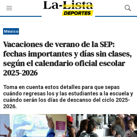
M
M
e
o
n
s
ú
t
México
r
Vacaciones de verano de la SEP:
a
r
fechas importantes y días sin clases,
B
según el calendario oficial escolar
ú
s
2025-2026
q
u
Toma en cuenta estos detalles para que sepas
e
cuándo regresas los y las estudiantes a la escuela y
d
cuándo serán los días de descanso del ciclo 2025-
a
2026.