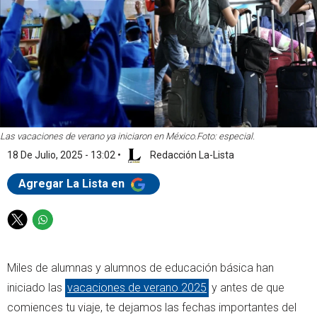
Las vacaciones de verano ya iniciaron en México.
Foto: especial.
18 De Julio, 2025 - 13:02
•
Redacción La-Lista
Agregar La Lista en
T
W
w
h
i
a
Miles de alumnas y alumnos de educación básica han
t
t
t
s
iniciado las
vacaciones de verano 2025
y antes de que
e
a
comiences tu viaje, te dejamos las fechas importantes del
r
p