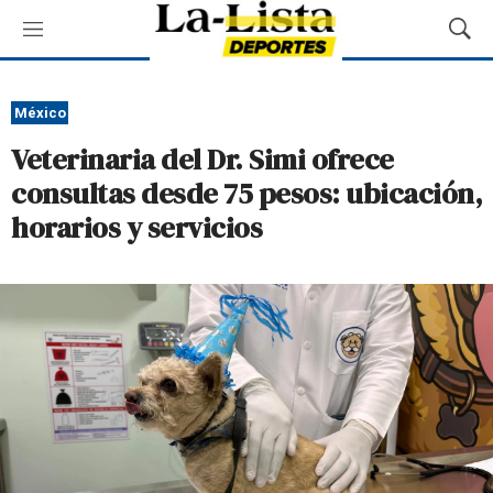
M
M
e
o
n
s
ú
t
México
r
Veterinaria del Dr. Simi ofrece
a
r
consultas desde 75 pesos: ubicación,
B
horarios y servicios
ú
s
q
u
e
d
a