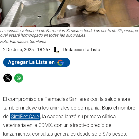
La consulta veterinaria de Farmacias Similares tendrá un costo de 75 pesos, el
cual estará homologado en todas las sucursales.
Foto: Farmacias Similares
2 De Julio, 2025 - 18:25
•
Redacción La-Lista
Agregar La Lista en
T
W
w
h
i
a
El compromiso de Farmacias Similares con la salud ahora
t
t
t
s
también incluye a los animales de compañía. Bajo el nombre
e
a
de
SimiPet Care
, la cadena lanzó su primera clínica
r
p
veterinaria en la CDMX, con un atractivo precio de
p
lanzamiento: consultas generales desde solo $75 pesos.