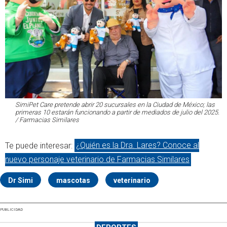
SimiPet Care pretende abrir 20 sucursales en la Ciudad de México; las
primeras 10 estarán funcionando a partir de mediados de julio del 2025.
/ Farmacias Similares
Te puede interesar:
¿Quién es la Dra. Lares? Conoce al
nuevo personaje veterinario de Farmacias Similares
Dr Simi
mascotas
veterinario
PUBLICIDAD