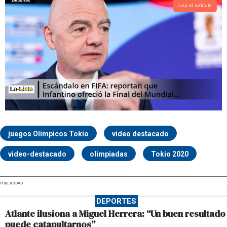
Lea el artículo
juegos Olimpicos Tokio
video destacado
video-destacado
olimpiadas
Tokio 2020
PUBLICIDAD
DEPORTES
Atlante ilusiona a Miguel Herrera: “Un buen resultado
puede catapultarnos”