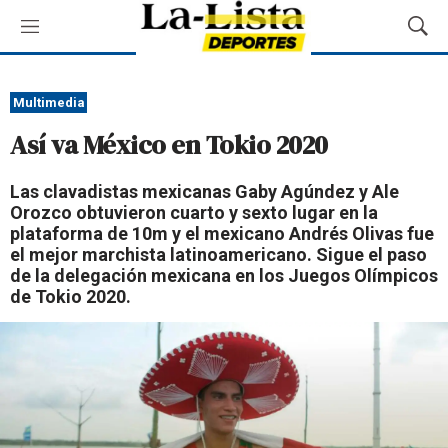
M
M
e
o
n
s
ú
t
Multimedia
r
Así va México en Tokio 2020
a
r
B
Las clavadistas mexicanas Gaby Agúndez y Ale
ú
Orozco obtuvieron cuarto y sexto lugar en la
s
plataforma de 10m y el mexicano Andrés Olivas fue
q
el mejor marchista latinoamericano. Sigue el paso
u
de la delegación mexicana en los Juegos Olímpicos
e
de Tokio 2020.
d
a