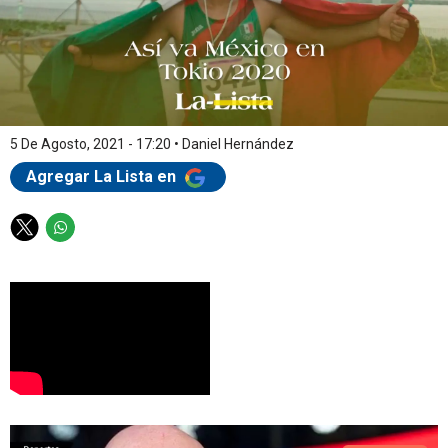
5 De Agosto, 2021 - 17:20
•
Daniel Hernández
Agregar La Lista en
T
W
w
h
i
a
t
t
t
s
e
a
r
p
p