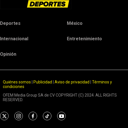
Deportes
México
Internacional
Entretenimiento
Opinión
Quiénes somos
|
Publicidad
|
Aviso de privacidad
|
Términos y
condiciones
OFEM Media Group SA de CV COPYRIGHT (C) 2024. ALL RIGHTS
RESERVED.
t
i
f
t
y
w
n
a
i
o