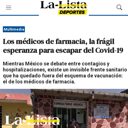
M
M
e
o
n
s
ú
t
Multimedia
r
Los médicos de farmacia, la frágil
a
r
esperanza para escapar del Covid-19
B
ú
Mientras México se debate entre contagios y
s
hospitalizaciones, existe un invisible frente sanitario
q
que ha quedado fuera del esquema de vacunación:
u
el de los médicos de farmacia.
e
d
a