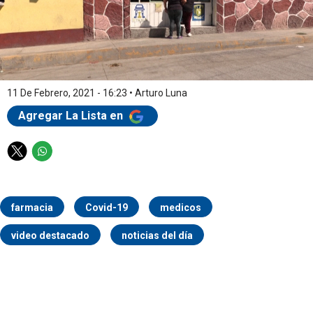
11 De Febrero, 2021 - 16:23
•
Arturo Luna
Agregar La Lista en
T
W
w
h
i
a
t
t
farmacia
Covid-19
medicos
t
s
e
a
video destacado
noticias del día
r
p
p