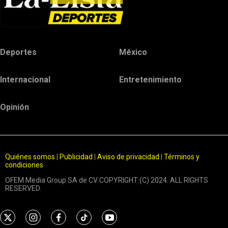
Deportes
México
Internacional
Entretenimiento
Opinión
Quiénes somos
|
Publicidad
|
Aviso de privacidad
|
Términos y
condiciones
OFEM Media Group SA de CV COPYRIGHT (C) 2024. ALL RIGHTS
RESERVED.
t
i
f
t
y