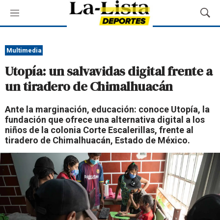
M
M
e
o
n
s
ú
t
Multimedia
r
Utopía: un salvavidas digital frente a
a
r
un tiradero de Chimalhuacán
B
ú
Ante la marginación, educación: conoce Utopía, la
s
fundación que ofrece una alternativa digital a los
q
niños de la colonia Corte Escalerillas, frente al
u
tiradero de Chimalhuacán, Estado de México.
e
d
a