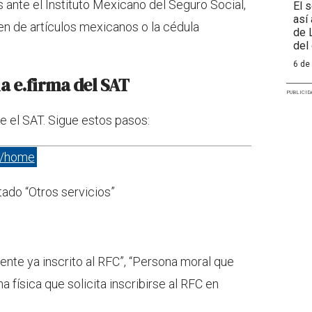
s ante el Instituto Mexicano del Seguro Social,
El 
así
gen de artículos mexicanos o la cédula
de 
del
6 de
a e.firma del SAT
PUBLICID
e el SAT. Sigue estos pasos:
x/home
tado “Otros servicios”
ente ya inscrito al RFC”, “Persona moral que
na física que solicita inscribirse al RFC en