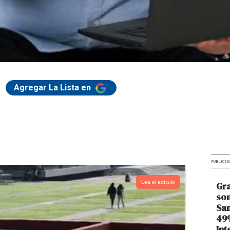
Agregar La Lista en
PUBLICID
Lea el artículo
Gra
son
Sam
49%
Int