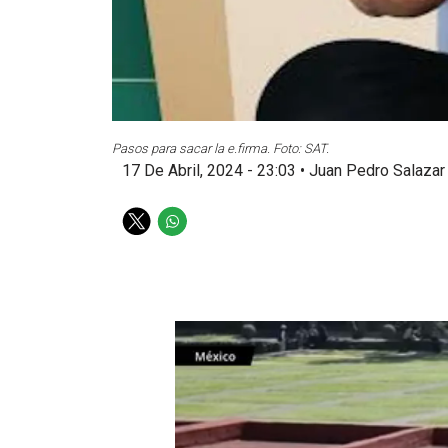
Pasos para sacar la e.firma. Foto: SAT.
17 De Abril, 2024 - 23:03
•
Juan Pedro Salazar
T
W
w
h
i
a
t
t
t
s
e
a
r
p
p