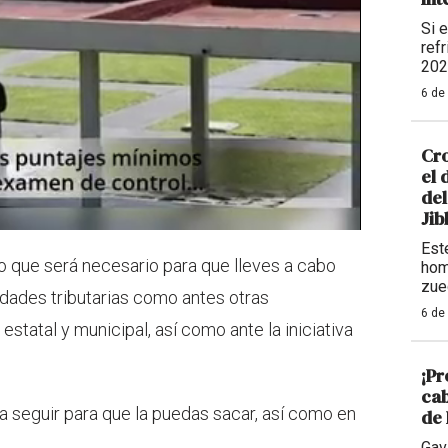
Si 
refr
202
6 de
Cro
el 
del
Ji
Este
 que será necesario para que lleves a cabo
hom
zue
ridades tributarias como antes otras
6 de
statal y municipal, así como ante la iniciativa
¡Pr
cab
 a seguir para que la puedas sacar, así como en
de 
Gav