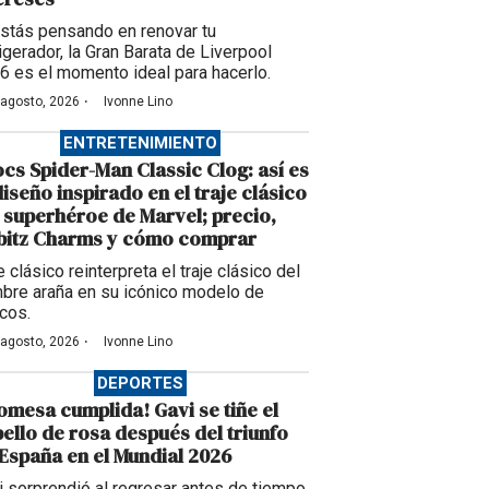
estás pensando en renovar tu
igerador, la Gran Barata de Liverpool
6 es el momento ideal para hacerlo.
·
 agosto, 2026
Ivonne Lino
ENTRETENIMIENTO
cs Spider-Man Classic Clog: así es
diseño inspirado en el traje clásico
 superhéroe de Marvel; precio,
bbitz Charms y cómo comprar
 clásico reinterpreta el traje clásico del
bre araña en su icónico modelo de
cos.
·
 agosto, 2026
Ivonne Lino
DEPORTES
omesa cumplida! Gavi se tiñe el
ello de rosa después del triunfo
España en el Mundial 2026
i sorprendió al regresar antes de tiempo