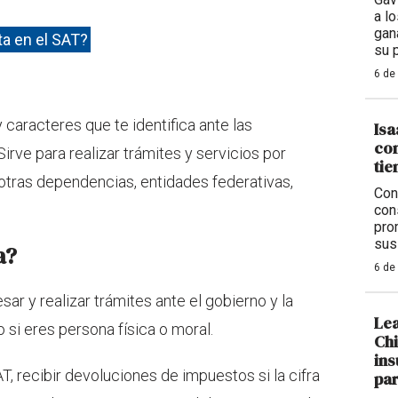
a l
gan
a en el SAT?
su 
6 de
 caracteres que te identifica ante las
Isa
co
irve para realizar trámites y servicios por
tie
 otras dependencias, entidades federativas,
Con
con
pro
sus
a?
6 de
sar y realizar trámites ante el gobierno y la
Lea
o si eres persona física o moral.
Chi
ins
AT, recibir devoluciones de impuestos si la cifra
par