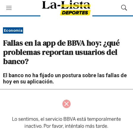
M
M
e
o
n
s
ú
t
Economía
r
Fallas en la app de BBVA hoy: ¿qué
a
r
problemas reportan usuarios del
B
banco?
ú
s
q
El banco no ha fijado un postura sobre las fallas de
u
hoy en su aplicación.
e
d
a