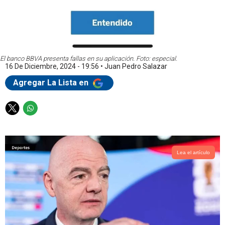
El banco BBVA presenta fallas en su aplicación. Foto: especial.
16 De Diciembre, 2024 - 19:56
•
Juan Pedro Salazar
Agregar La Lista en
T
W
w
h
i
a
t
t
t
s
Lea el artículo
e
a
r
p
p