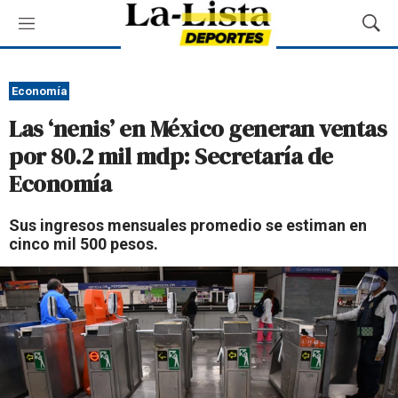
M
M
e
o
n
s
ú
t
Economía
r
Las ‘nenis’ en México generan ventas
a
r
por 80.2 mil mdp: Secretaría de
B
Economía
ú
s
q
Sus ingresos mensuales promedio se estiman en
u
cinco mil 500 pesos.
e
d
a