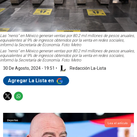
Las "nenis" en México generan ventas por 80.2 mil millones de pesos anuales,
equivalentes al 9% de ingresos obtenidos por la venta en redes sociales,
informó la Secretaría de Economía. Foto: Metro
Las "nenis" en México generan ventas por 80.2 mil millones de pesos anuales,
equivalentes al 9% de ingresos obtenidos por la venta en redes sociales,
informó la Secretaría de Economía. Foto: Metro
30 De Agosto, 2024 - 19:51
•
Redacción La-Lista
Agregar La Lista en
T
W
w
h
i
a
t
t
t
s
Lea el artículo
e
a