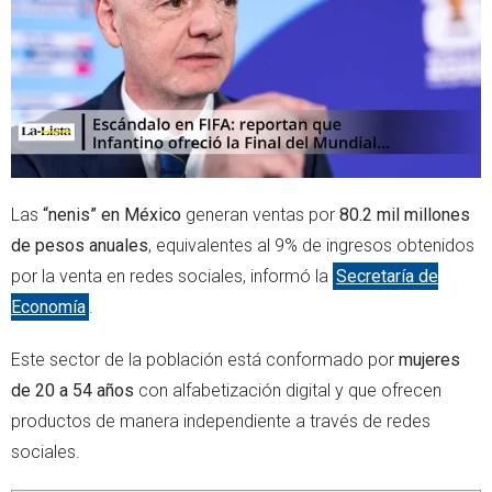
r
p
p
Las
“nenis” en México
generan ventas por
80.2 mil millones
de pesos anuales
, equivalentes al 9% de ingresos obtenidos
por la venta en redes sociales, informó la
Secretaría de
Economía
.
Este sector de la población está conformado por
mujeres
de 20 a 54 años
con alfabetización digital y que ofrecen
productos de manera independiente a través de redes
sociales.