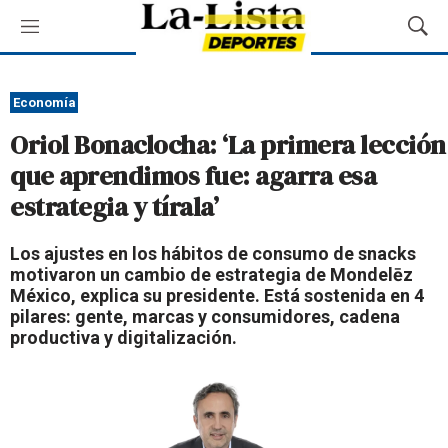
M
M
e
o
n
s
ú
t
Economía
r
Oriol Bonaclocha: ‘La primera lección
a
r
que aprendimos fue: agarra esa
B
estrategia y tírala’
ú
s
q
Los ajustes en los hábitos de consumo de snacks
u
motivaron un cambio de estrategia de Mondelēz
e
México, explica su presidente. Está sostenida en 4
d
pilares: gente, marcas y consumidores, cadena
a
productiva y digitalización.