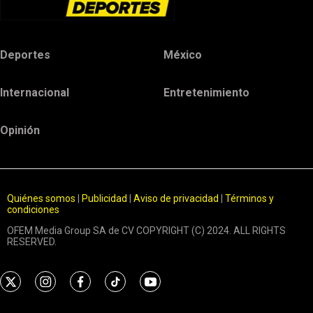
Deportes
México
Internacional
Entretenimiento
Opinión
Quiénes somos
|
Publicidad
|
Aviso de privacidad
|
Términos y
condiciones
OFEM Media Group SA de CV COPYRIGHT (C) 2024. ALL RIGHTS
RESERVED.
t
i
f
t
y
w
n
a
i
o