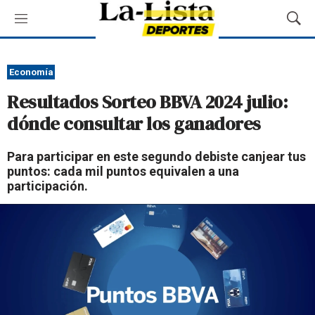
M
M
e
o
n
s
ú
t
Economía
r
Resultados Sorteo BBVA 2024 julio:
a
r
dónde consultar los ganadores
B
ú
Para participar en este segundo debiste canjear tus
s
puntos: cada mil puntos equivalen a una
q
participación.
u
e
d
a