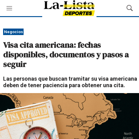
M
M
e
o
n
s
ú
t
Negocios
r
Visa cita americana: fechas
a
r
disponibles, documentos y pasos a
B
seguir
ú
s
q
Las personas que buscan tramitar su visa americana
u
deben de tener paciencia para obtener una cita.
e
d
a