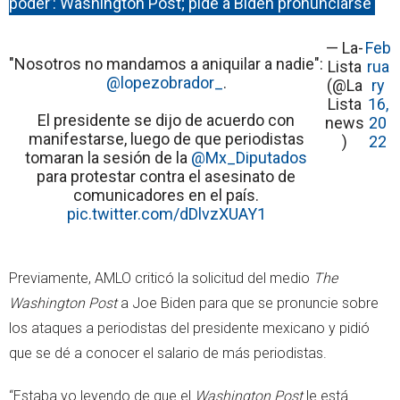
poder’: Washington Post; pide a Biden pronunciarse
— La-
Feb
"Nosotros no mandamos a aniquilar a nadie":
Lista
rua
@lopezobrador_
.
(@La
ry
Lista
16,
El presidente se dijo de acuerdo con
news
20
manifestarse, luego de que periodistas
)
22
tomaran la sesión de la
@Mx_Diputados
para protestar contra el asesinato de
comunicadores en el país.
pic.twitter.com/dDlvzXUAY1
Previamente, AMLO criticó la solicitud del medio
The
Washington Post
a Joe Biden para que se pronuncie sobre
los ataques a periodistas del presidente mexicano y pidió
que se dé a conocer el salario de más periodistas.
“Estaba yo leyendo de que el
Washington Post
le está