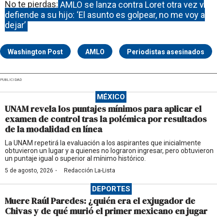
No te pierdas:
AMLO se lanza contra Loret otra vez y
defiende a su hijo: ‘El asunto es golpear, no me voy a
dejar’
Washington Post
AMLO
Periodistas asesinados
PUBLICIDAD
MÉXICO
UNAM revela los puntajes mínimos para aplicar el
examen de control tras la polémica por resultados
de la modalidad en línea
La UNAM repetirá la evaluación a los aspirantes que inicialmente
obtuvieron un lugar y a quienes no lograron ingresar, pero obtuvieron
un puntaje igual o superior al mínimo histórico.
·
5 de agosto, 2026
Redacción La-Lista
DEPORTES
Muere Raúl Paredes: ¿quién era el exjugador de
Chivas y de qué murió el primer mexicano en jugar