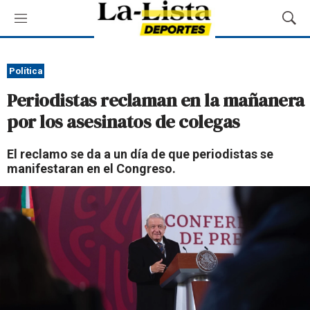
M
M
e
o
n
s
ú
t
Política
r
Periodistas reclaman en la mañanera
a
r
por los asesinatos de colegas
B
ú
El reclamo se da a un día de que periodistas se
s
manifestaran en el Congreso.
q
u
e
d
a