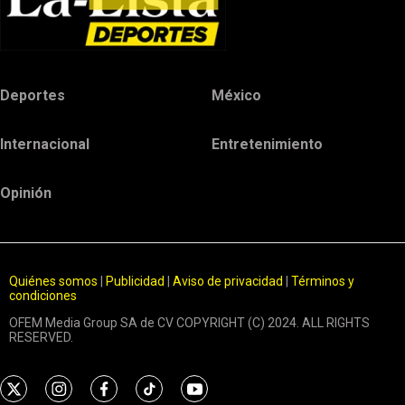
Deportes
México
Internacional
Entretenimiento
Opinión
Quiénes somos
|
Publicidad
|
Aviso de privacidad
|
Términos y
condiciones
OFEM Media Group SA de CV COPYRIGHT (C) 2024. ALL RIGHTS
RESERVED.
t
i
f
t
y