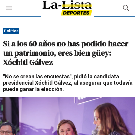
M
M
e
o
n
s
ú
t
Política
r
Si a los 60 años no has podido hacer
a
r
un patrimonio, eres bien güey:
B
Xóchitl Gálvez
ú
s
q
"No se crean las encuestas", pidió la candidata
u
presidencial Xóchitl Gálvez, al asegurar que todavía
e
puede ganar la elección.
d
a