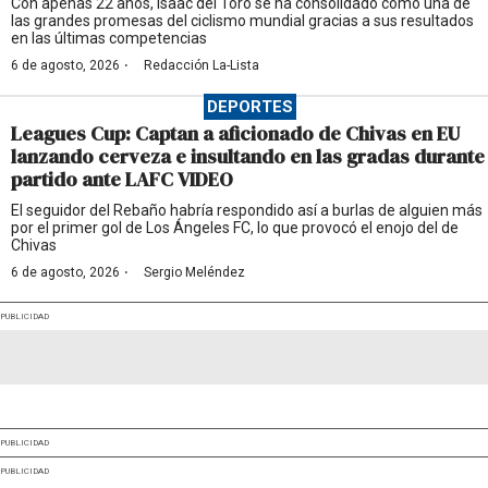
Con apenas 22 años, Isaac del Toro se ha consolidado como una de
las grandes promesas del ciclismo mundial gracias a sus resultados
en las últimas competencias
·
6 de agosto, 2026
Redacción La-Lista
DEPORTES
Leagues Cup: Captan a aficionado de Chivas en EU
lanzando cerveza e insultando en las gradas durante
partido ante LAFC VIDEO
El seguidor del Rebaño habría respondido así a burlas de alguien más
por el primer gol de Los Ángeles FC, lo que provocó el enojo del de
Chivas
·
6 de agosto, 2026
Sergio Meléndez
PUBLICIDAD
PUBLICIDAD
PUBLICIDAD