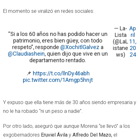
El momento se viralizó en redes sociales:
— La-
Ap
“Si a los 60 años no has podido hacer un
Lista
ril
patrimonio, eres bien güey, con todo
(@LaL
11,
respeto”, responde
@XochitlGalvez
a
istane
20
@Claudiashein
, quien dijo que vive en un
ws)
24
departamento rentado.
📌
https://t.co/llnDy46abh
pic.twitter.com/1Amgp5hnjt
Y expuso que ella tiene más de 30 años siendo empresaria y
no le ha robado “ni un peso a nadie”.
Por otro lado, aseguró que aunque Morena “se llevó” a los
exgobernadores
Eruviel Ávila
y
Alfredo Del Mazo,
el