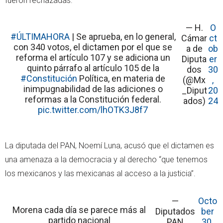
fueron rechazadas.
— H.
O
#ÚLTIMAHORA
| Se aprueba, en lo general,
Cámar
ct
con 340 votos, el dictamen por el que se
a de
ob
reforma el artículo 107 y se adiciona un
Diputa
er
quinto párrafo al artículo 105 de la
dos
30
#Constitución
Política, en materia de
(@Mx
,
inimpugnabilidad de las adiciones o
_Diput
20
reformas a la Constitución federal.
ados)
24
pic.twitter.com/lhOTK3J8f7
La diputada del PAN, Noemí Luna, acusó que el dictamen es
una amenaza a la democracia y al derecho “que tenemos
los mexicanos y las mexicanas al acceso a la justicia”.
—
Octo
Morena cada día se parece más al
Diputados
ber
partido nacional
PAN
30,