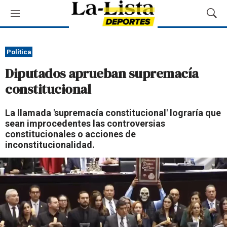
M
M
e
o
n
s
ú
t
Política
r
Diputados aprueban supremacía
a
r
constitucional
B
ú
La llamada 'supremacía constitucional' lograría que
s
sean improcedentes las controversias
q
constitucionales o acciones de
u
inconstitucionalidad.
e
d
a