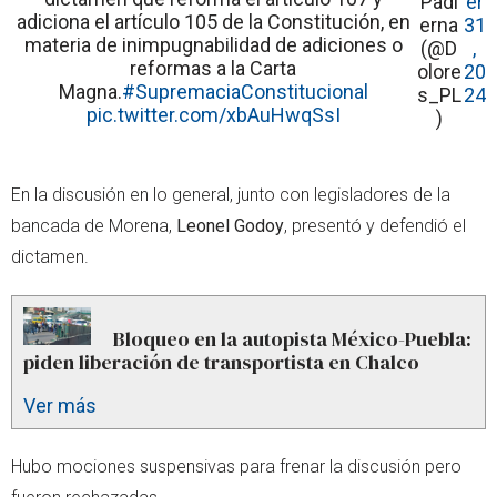
Padi
er
adiciona el artículo 105 de la Constitución, en
erna
31
materia de inimpugnabilidad de adiciones o
(@D
,
reformas a la Carta
olore
20
Magna.
#SupremaciaConstitucional
s_PL
24
pic.twitter.com/xbAuHwqSsI
)
En la discusión en lo general, junto con legisladores de la
bancada de Morena,
Leonel Godoy
, presentó y defendió el
dictamen.
Bloqueo en la autopista México-Puebla:
piden liberación de transportista en Chalco
Ver más
Hubo mociones suspensivas para frenar la discusión pero