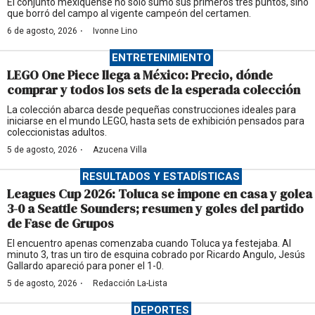
El conjunto mexiquense no solo sumó sus primeros tres puntos, sino
que borró del campo al vigente campeón del certamen.
·
6 de agosto, 2026
Ivonne Lino
ENTRETENIMIENTO
LEGO One Piece llega a México: Precio, dónde
comprar y todos los sets de la esperada colección
La colección abarca desde pequeñas construcciones ideales para
iniciarse en el mundo LEGO, hasta sets de exhibición pensados para
coleccionistas adultos.
·
5 de agosto, 2026
Azucena Villa
RESULTADOS Y ESTADÍSTICAS
Leagues Cup 2026: Toluca se impone en casa y golea
3-0 a Seattle Sounders; resumen y goles del partido
de Fase de Grupos
El encuentro apenas comenzaba cuando Toluca ya festejaba. Al
minuto 3, tras un tiro de esquina cobrado por Ricardo Angulo, Jesús
Gallardo apareció para poner el 1-0.
·
5 de agosto, 2026
Redacción La-Lista
DEPORTES