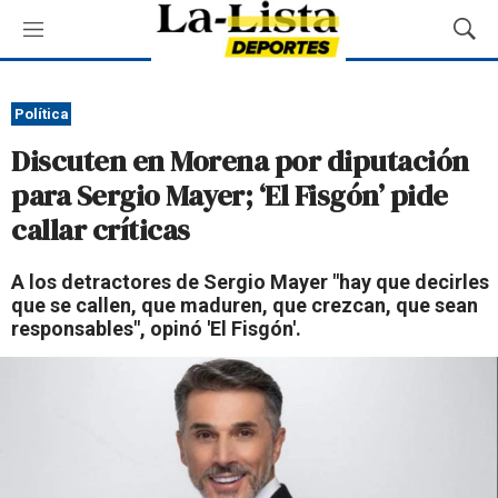
M
M
e
o
n
s
ú
t
Política
r
Discuten en Morena por diputación
a
r
para Sergio Mayer; ‘El Fisgón’ pide
B
callar críticas
ú
s
q
A los detractores de Sergio Mayer "hay que decirles
u
que se callen, que maduren, que crezcan, que sean
e
responsables", opinó 'El Fisgón'.
d
a