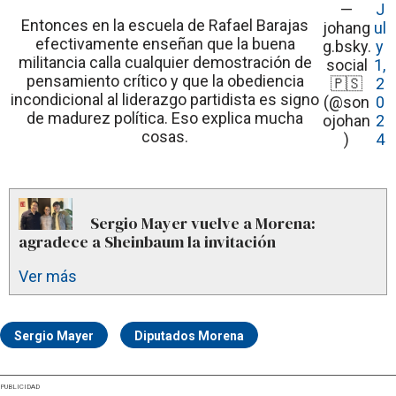
—
J
Entonces en la escuela de Rafael Barajas
johang
ul
efectivamente enseñan que la buena
g.bsky.
y
militancia calla cualquier demostración de
social
1,
pensamiento crítico y que la obediencia
🇵🇸
2
incondicional al liderazgo partidista es signo
(@son
0
de madurez política. Eso explica mucha
ojohan
2
cosas.
)
4
Sergio Mayer vuelve a Morena:
agradece a Sheinbaum la invitación
Ver más
Sergio Mayer
Diputados Morena
PUBLICIDAD