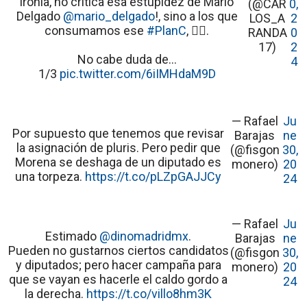
ironía, no critica esa estupidez de Mario
(@CAR
0,
Delgado
@mario_delgado
!, sino a los que
LOS_A
2
consumamos ese
#PlanC
, 🤦‍♂️.
RANDA
0
17)
2
No cabe duda de...
4
1/3
pic.twitter.com/6iIMHdaM9D
— Rafael
Ju
Por supuesto que tenemos que revisar
Barajas
ne
la asignación de pluris. Pero pedir que
(@fisgon
30,
Morena se deshaga de un diputado es
monero)
20
una torpeza.
https://t.co/pLZpGAJJCy
24
— Rafael
Ju
Estimado
@dinomadridmx
.
Barajas
ne
Pueden no gustarnos ciertos candidatos
(@fisgon
30,
y diputados; pero hacer campaña para
monero)
20
que se vayan es hacerle el caldo gordo a
24
la derecha.
https://t.co/villo8hm3K