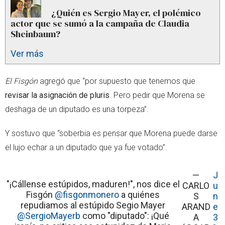
¿Quién es Sergio Mayer, el polémico
actor que se sumó a la campaña de Claudia
Sheinbaum?
Ver más
El Fisgón
agregó que “por supuesto que tenemos que
revisar la asignación de pluris
. Pero pedir que Morena se
deshaga de un diputado es una torpeza”.
Y sostuvo que “soberbia es pensar que Morena puede darse
el lujo echar a un diputado que ya fue votado”.
—
J
"¡Cállense estúpidos, maduren!", nos dice el
CARLO
u
Fisgón
@fisgonmonero
a quiénes
S
n
repudiamos al estúpido Segio Mayer
ARAND
e
@SergioMayerb
como "diputado": ¡Qué
A
3