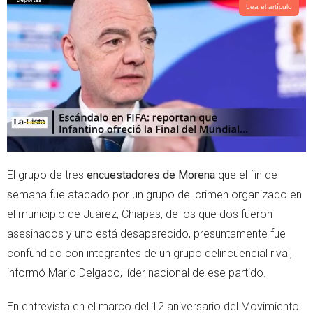
t
s
Lea el artículo
e
a
r
p
p
El grupo de tres
encuestadores de Morena
que el fin de
semana fue atacado por un grupo del crimen organizado en
el municipio de Juárez, Chiapas, de los que dos fueron
asesinados y uno está desaparecido, presuntamente fue
confundido con integrantes de un grupo delincuencial rival,
informó Mario Delgado, líder nacional de ese partido.
En entrevista en el marco del 12 aniversario del Movimiento