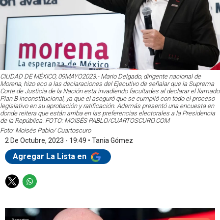
CIUDAD DE MÉXICO, 09MAYO2023.- Mario Delgado, dirigente nacional de
Morena, hizo eco a las declaraciones del Ejecutivo de señalar que la Suprema
Corte de Justicia de la Nación esta invadiendo facultades al declarar el llamado
Plan B inconstitucional, ya que el aseguró que se cumplió con todo el proceso
legislativo en su aprobación y ratificación. Además presentó una encuesta en
donde reitera que están arriba en las preferencias electorales a la Presidencia
de la República. FOTO: MOISÉS PABLO/CUARTOSCURO.COM
Foto: Moisés Pablo/ Cuartoscuro
2 De Octubre, 2023 - 19:49
•
Tania Gómez
Agregar La Lista en
T
W
w
h
i
a
t
t