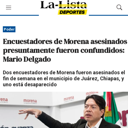
M
M
e
o
n
s
ú
t
Poder
r
Encuestadores de Morena asesinados
a
r
presuntamente fueron confundidos:
B
Mario Delgado
ú
s
q
Dos encuestadores de Morena fueron asesinados el
u
fin de semana en el municipio de Juárez, Chiapas, y
e
uno está desaparecido
d
a