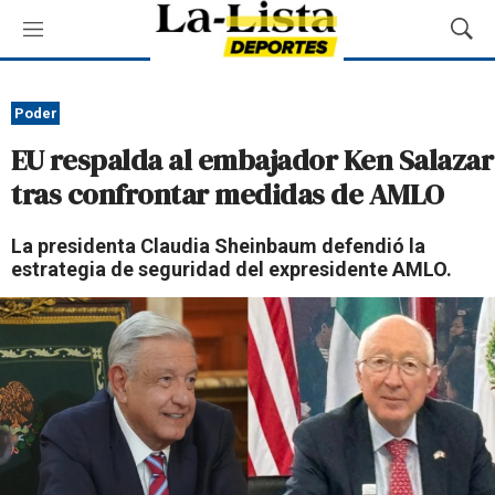
M
M
e
o
n
s
ú
t
Poder
r
EU respalda al embajador Ken Salazar
a
r
tras confrontar medidas de AMLO
B
ú
La presidenta Claudia Sheinbaum defendió la
s
estrategia de seguridad del expresidente AMLO.
q
u
e
d
a