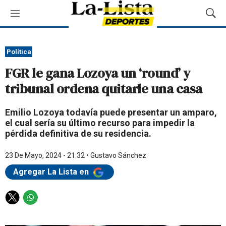
M
M
e
o
n
s
ú
t
Política
r
FGR le gana Lozoya un ‘round’ y
a
r
tribunal ordena quitarle una casa
B
ú
Emilio Lozoya todavía puede presentar un amparo,
s
el cual sería su último recurso para impedir la
q
pérdida definitiva de su residencia.
u
e
d
23 De Mayo, 2024 - 21:32
•
Gustavo Sánchez
a
Agregar La Lista en
T
W
w
h
i
a