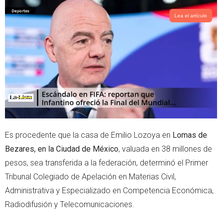
t
t
t
s
Lea el artículo
e
a
r
p
p
Es procedente que la casa de Emilio Lozoya en
Lomas de
Bezares, en la Ciudad de México
, valuada en 38 millones de
pesos, sea transferida a la federación, determinó el Primer
Tribunal Colegiado de Apelación en Materias Civil,
Administrativa y Especializado en Competencia Económica,
Radiodifusión y Telecomunicaciones.