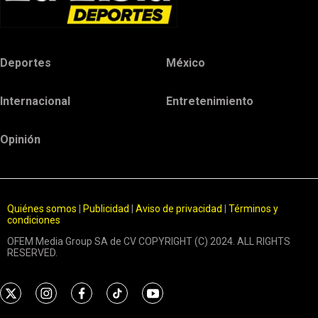
Deportes
México
Internacional
Entretenimiento
Opinión
Quiénes somos
|
Publicidad
|
Aviso de privacidad
|
Términos y
condiciones
OFEM Media Group SA de CV COPYRIGHT (C) 2024. ALL RIGHTS
RESERVED.
t
i
f
t
y
w
n
a
i
o