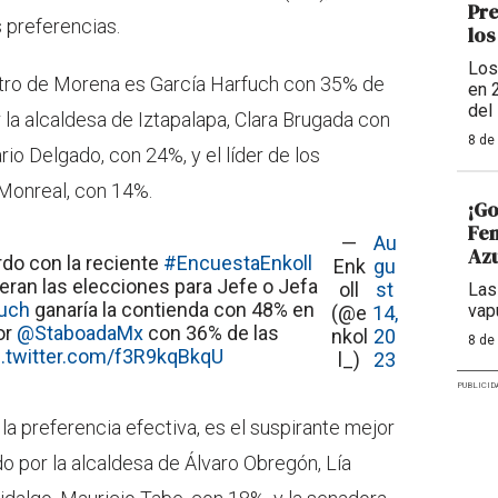
Pre
 preferencias.
los
Los
ntro de Morena es García Harfuch con 35% de
en 
del
r la alcaldesa de Iztapalapa, Clara Brugada con
8 de
rio Delgado, con 24%, y el líder de los
 Monreal, con 14%.
¡Go
Fem
—
Au
Azu
rdo con la reciente
#EncuestaEnkoll
Enk
gu
fueran las elecciones para Jefe o Jefa
oll
st
Las
uch
ganaría la contienda con 48% en
vap
(@e
14,
or
@StaboadaMx
con 36% de las
nkol
20
8 de
c.twitter.com/f3R9kqBkqU
l_)
23
PUBLICID
a preferencia efectiva, es el suspirante mejor
o por la alcaldesa de Álvaro Obregón, Lía