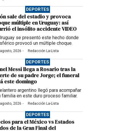
DEPORTES
ón sale del estadio y provoca
que múltiple en Uruguay: así
rrió el insólito accidente VIDEO
Uruguay se presentó este hecho donde
esférico provocó un múltiple choque.
·
 agosto, 2026
Redacción La-Lista
DEPORTES
nel Messi llega a Rosario tras la
rte de su padre Jorge; el funeral
á este domingo
delantero argentino llegó para acompañar
u familia en este duro proceso familiar.
·
 agosto, 2026
Redacción La-Lista
DEPORTES
cios para el México vs Estados
dos de la Gran Final del