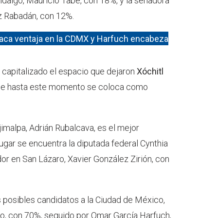
idalgo, Mauricio Tabe, con 18%, y la senadora
ez Rabadán, con 12%.
aca ventaja en la CDMX y Harfuch encabeza
 capitalizado el espacio que dejaron
Xóchitl
 que hasta este momento se coloca como
jimalpa, Adrián Rubalcava, es el mejor
gar se encuentra la diputada federal Cynthia
dor en San Lázaro, Xavier González Zirión, con
s posibles candidatos a la Ciudad de México,
o, con 70%, seguido por Omar García Harfuch,