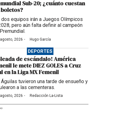
mundial Sub-20; ¿cuánto cuestan
 boletos?
 dos equipos irán a Juegos Olímpicos
2028, pero aún falta definir al campeón
 Premundial.
·
 agosto, 2026
Hugo García
DEPORTES
leada de escándalo! América
enil le mete DIEZ GOLES a Cruz
l en la Liga MX Femenil
 Águilas tuvieron una tarde de ensueño y
ulearon a las cementeras.
·
 agosto, 2026
Redacción La-Lista
AD