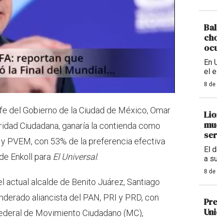
Bal
cho
ocu
En 
el 
8 de
jefe del Gobierno de la Ciudad de México, Omar
Lio
mue
ridad Ciudadana, ganaría la contienda como
ser
y PVEM, con 53% de la preferencia efectiva
El 
 de Enkoll para
El Universal
.
a s
8 de
l actual alcalde de Benito Juárez, Santiago
derado aliancista del PAN, PRI y PRD, con
Pre
Uni
 federal de Movimiento Ciudadano (MC),