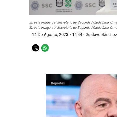
En esta imagen, el Secretario de Seguridad Ciudadana, Omar
En esta imagen, el Secretario de Seguridad Ciudadana, Omar
14 De Agosto, 2023 - 14:44
•
Gustavo Sánche
T
W
w
h
i
a
t
t
t
s
e
a
r
p
p