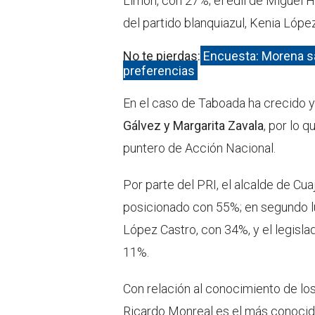
Limón, con 27%; el edil de Miguel H
del partido blanquiazul, Kenia Lóp
No te pierdas:
Encuesta: Morena s
preferencias
En el caso de Taboada ha crecido y
Gálvez y Margarita Zavala
, por lo
puntero de Acción Nacional.
Por parte del PRI, el alcalde de Cua
posicionado con 55%; en segundo lu
López Castro, con 34%, y el legisla
11%.
Con relación al conocimiento de lo
Ricardo Monreal es el más conocid