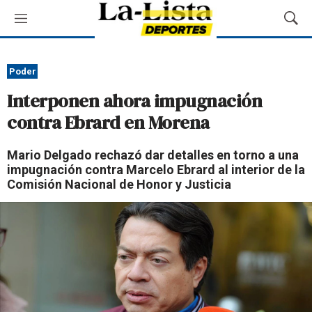
M
M
e
o
n
s
ú
t
Poder
r
Interponen ahora impugnación
a
r
contra Ebrard en Morena
B
ú
Mario Delgado rechazó dar detalles en torno a una
s
impugnación contra Marcelo Ebrard al interior de la
q
Comisión Nacional de Honor y Justicia
u
e
d
a