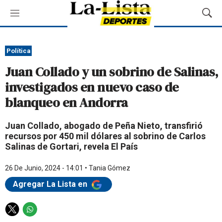
M
M
e
o
n
s
ú
t
Política
r
Juan Collado y un sobrino de Salinas,
a
r
investigados en nuevo caso de
B
blanqueo en Andorra
ú
s
q
Juan Collado, abogado de Peña Nieto, transfirió
u
recursos por 450 mil dólares al sobrino de Carlos
e
Salinas de Gortari, revela El País
d
a
26 De Junio, 2024 - 14:01
•
Tania Gómez
Agregar La Lista en
T
W