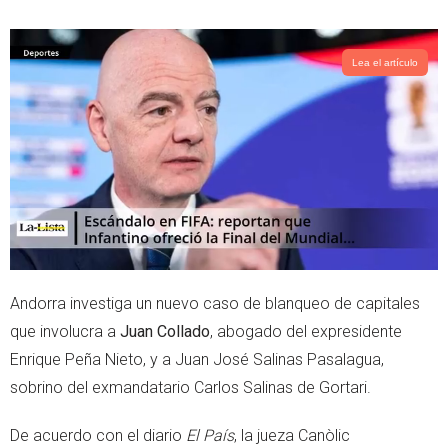
w
h
i
a
t
t
t
s
Lea el artículo
e
a
r
p
p
Andorra investiga un nuevo caso de blanqueo de capitales
que involucra a
Juan Collado
, abogado del expresidente
Enrique Peña Nieto, y a Juan José Salinas Pasalagua,
sobrino del exmandatario Carlos Salinas de Gortari.
De acuerdo con el diario
El País
, la jueza Canòlic