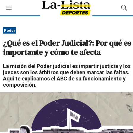
M
M
e
o
n
s
ú
t
Poder
r
¿Qué es el Poder Judicial?: Por qué es
a
r
importante y cómo te afecta
B
ú
La misión del Poder judicial es impartir justicia y los
s
jueces son los árbitros que deben marcar las faltas.
q
Aquí te explicamos el ABC de su funcionamiento y
u
composición.
e
d
a