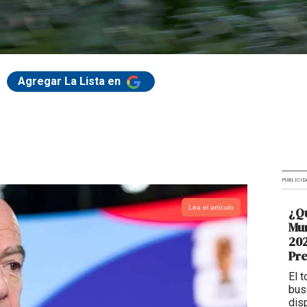
Agregar La Lista en
PUBLICID
Lea el artículo
¿Qu
Mun
202
Pr
El 
bus
dis