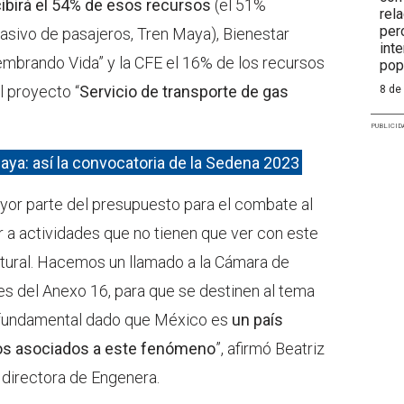
ibirá el 54% de esos recursos
(el 51%
rel
per
asivo de pasajeros, Tren Maya), Bienestar
int
Sembrando Vida” y la CFE el 16% de los recursos
pop
l proyecto “
Servicio de transporte de gas
8 de
PUBLICID
aya: así la convocatoria de la Sedena 2023
r parte del presupuesto para el combate al
r a actividades que no tienen que ver con este
tural. Hacemos un llamado a la Cámara de
es del Anexo 16, para que se destinen al tema
s fundamental dado que México es
un país
tos asociados a este fenómeno
”, afirmó Beatriz
y directora de Engenera.