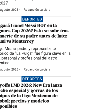
2027.
·
 agosto, 2026
Redacción La-Lista
DEPORTES
gará Lionel Messi HOY en la
aues Cup 2026? Esto se sabe tras
muerte de su padre antes de Inter
ami vs Monterrey
ge Messi, padre y representante
órico de “La Pulga”, fue figura clave en la
a personal y profesional del astro
entino.
·
 agosto, 2026
Redacción La-Lista
DEPORTES
yoffs LMB 2026: New Era lanza
che especial y gorras de los
ipos de la Liga Mexicana de
sbol; precios y modelos
ponibles