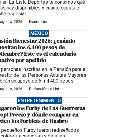
í en La-Lista Deportes te contamos qué
ras hay disponibles y cuánto cuesta el
che especial.
·
 agosto, 2026
Ivonne Lino
MÉXICO
sión Bienestar 2026: ¿cuándo
ositan los 6,400 pesos de
tiembre? Este es el calendario
tativo por apellido
 personas inscritas en la Pensión para el
nestar de las Personas Adultas Mayores
ibirán un apoyo de 6 mil 400 pesos.
·
 agosto, 2026
Redacción La-Lista
ENTRETENIMIENTO
egaron los Furby de Las Guerreras
op! Precio y dónde comprar en
ico los Furblets de Hasbro
 pequeños Furby fueron rediseñados
 colores, accesorios y detalles