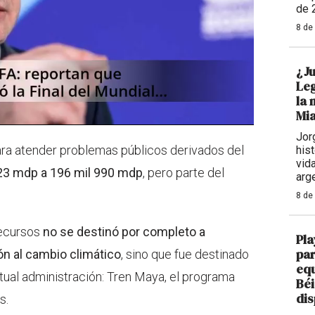
de 
8 de
¿Ju
Leg
la 
Mi
Jor
ara atender problemas públicos derivados del
hist
vid
223 mdp a 196 mil 990 mdp
, pero parte del
arg
8 de
recursos
no se destinó por completo a
Pla
par
ón al cambio climático
, sino que fue destinado
equ
actual administración: Tren Maya, el programa
Béi
dis
s.