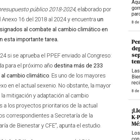
Aqu
gor
presupuesto público 2018-2024
, elaborado por
par
l Anexo 16 del 2018 al 2024 y encuentra
un
8 de
signados al combate al cambio climático en
 esta importante tarea.
Pen
dep
sep
024 si se aprueba el PPEF enviado al Congreso:
ten
da para el próximo año
destina más de 233
Las
 al cambio climático
. Es uno de los mayores
Bie
rec
o en el actual sexenio. No obstante, la mayor
8 de
 la mitigación y adaptación al cambio
 a los proyectos prioritarios de la actual
¡Ll
mos correspondientes a Secretaría de la
K-P
Méx
ía de Bienestar y CFE”, apunta el estudio.
Los
con