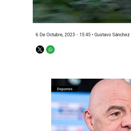
6 De Octubre, 2023 - 15:45
•
Gustavo Sánchez
T
W
w
h
i
a
t
t
t
s
e
a
r
p
p