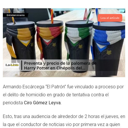
w
h
i
a
t
t
t
s
Lea el artículo
e
a
r
p
p
Armando Escárcega “El Patrón” fue vinculado a proceso por
el delito de homicidio en grado de tentativa contra el
periodista
Ciro Gómez Leyva.
Esto, tras una audiencia de alrededor de 2 horas el jueves, en
la que el conductor de noticias vio por primera vez a quien