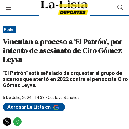
M
M
e
o
n
s
ú
t
Poder
r
Vinculan a proceso a ‘El Patrón’, por
a
r
intento de asesinato de Ciro Gómez
B
Leyva
ú
s
q
"El Patrón" está señalado de orquestar al grupo de
u
sicarios que atentó en 2022 contra el periodista Ciro
e
Gómez Leyva.
d
a
5 De Julio, 2024 - 14:38
•
Gustavo Sánchez
Agregar La Lista en
T
W