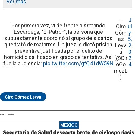
Ver más
—
J
Por primera vez, vi de frente a Armando
Ciro
ul
Escárcega, “El Patrón”, la persona que
Góm
y
supuestamente coordinó al grupo de sicarios
ez
5,
que trató de matarme. Un juez le dictó prisión
Leyv
2
preventiva justificada por el delito de
a
0
homicidio calificado en grado de tentativa. Así
(@Cir
2
fue la audiencia:
pic.twitter.com/gfQ41dW59N
oGo
4
mezL
)
Ciro Gómez Leyva
PUBLICIDAD
MÉXICO
Secretaría de Salud descarta brote de ciclosporiasis