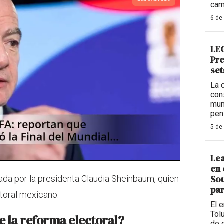
cam
6 de
LEG
Pre
set
La 
con
mun
pen
5 de
Lea
en 
Sou
da por la presidenta Claudia Sheinbaum, quien
par
toral mexicano.
El 
Tolu
e la reforma electoral?
de 