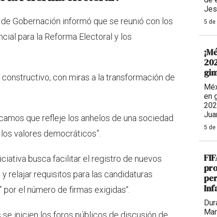
Jes
a de Gobernación informó que se reunió con los
5 de
cial para la Reforma Electoral y los
¡Mé
202
gim
o constructivo, con miras a la transformación de
Méx
en 
202
Jua
camos que refleje los anhelos de una sociedad
5 de
 los valores democráticos”.
FIF
ciativa busca facilitar el registro de nuevos
pro
y relajar requisitos para las candidaturas
per
Inf
 por el número de firmas exigidas“.
Dur
Mar
se inicien los foros públicos de discusión de