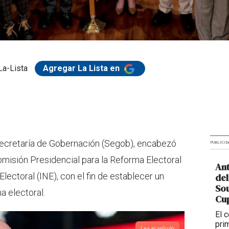
La-Lista
Agregar La Lista en
a Secretaría de Gobernación (Segob), encabezó
PUBLICID
Comisión Presidencial para la Reforma Electoral
Ant
Electoral (INE), con el fin de establecer un
del
So
a electoral.
Cup
El 
pri
Lea el artículo