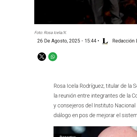
Foto: Rosa Icela/X.
26 De Agosto, 2025 - 15:44
•
Redacción 
T
W
w
h
i
a
t
t
t
s
Rosa Icela Rodríguez, titular de l
e
a
la reunión entre integrantes de la 
r
p
p
y consejeros del Instituto Nacional 
diálogo en pos de mejorar el sistem