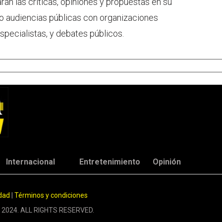
rán las críticas, opiniones y propuestas en su
bo audiencias públicas con organizaciones
specialistas, y debates públicos.
Internacional
Entretenimiento
Opinión
idad
|
Términos y condiciones
 2024. ALL RIGHTS RESERVED.