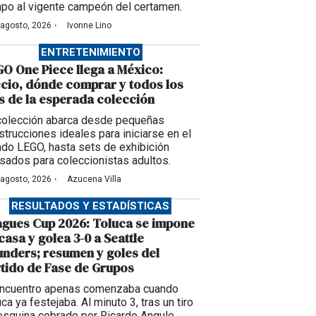
po al vigente campeón del certamen.
·
 agosto, 2026
Ivonne Lino
ENTRETENIMIENTO
O One Piece llega a México:
cio, dónde comprar y todos los
s de la esperada colección
colección abarca desde pequeñas
strucciones ideales para iniciarse en el
do LEGO, hasta sets de exhibición
sados para coleccionistas adultos.
·
 agosto, 2026
Azucena Villa
RESULTADOS Y ESTADÍSTICAS
gues Cup 2026: Toluca se impone
casa y golea 3-0 a Seattle
nders; resumen y goles del
tido de Fase de Grupos
encuentro apenas comenzaba cuando
ca ya festejaba. Al minuto 3, tras un tiro
esquina cobrado por Ricardo Angulo,