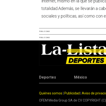
internet, mismo en la que se publica
totalidad.Además, se llevarán a ca
sociales y políticas, así como con e
PUBLICIDAD
PUBLICIDAD
Deportes
México
Quiénes somos
|
Publicidad
|
Aviso de privac
OFEM Media Group SA de CV COPYRIGHT (C)