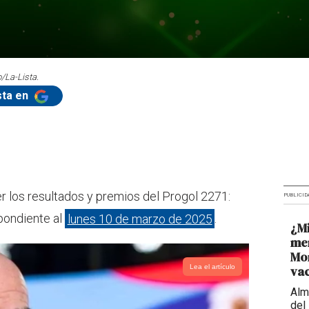
/La-Lista.
sta en
r los resultados y premios del Progol 2271:
PUBLICID
spondiente al
lunes 10 de marzo de 2025
.
¿M
men
Mon
Lea el artículo
va
Alm
del