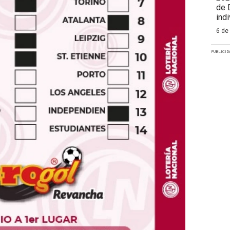
de 
indi
6 de
PUBLICID