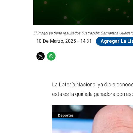
El Progol ya tiene resultados.
Ilustración: Samantha Guerrero
10 De Marzo, 2025 - 14:31
Agregar La Li
T
W
w
h
i
a
t
t
t
s
La Lotería Nacional ya dio a conoce
e
a
esta es la quiniela ganadora corre
r
p
p