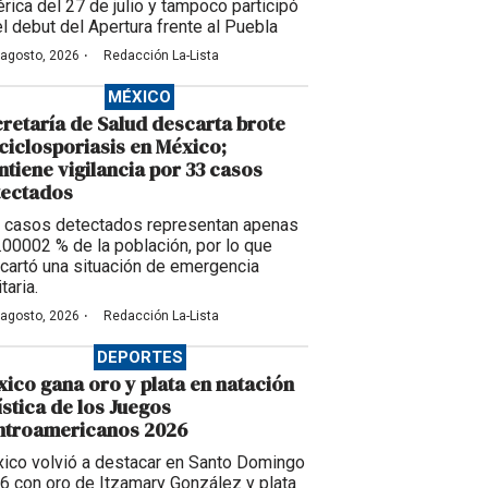
rica del 27 de julio y tampoco participó
el debut del Apertura frente al Puebla
·
 agosto, 2026
Redacción La-Lista
MÉXICO
retaría de Salud descarta brote
ciclosporiasis en México;
tiene vigilancia por 33 casos
tectados
 casos detectados representan apenas
0.00002 % de la población, por lo que
cartó una situación de emergencia
taria.
·
 agosto, 2026
Redacción La-Lista
DEPORTES
ico gana oro y plata en natación
ística de los Juegos
ntroamericanos 2026
ico volvió a destacar en Santo Domingo
6 con oro de Itzamary González y plata