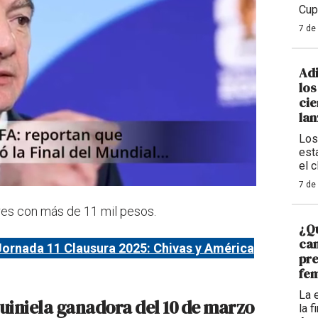
Cup
7 de
Adi
los
cie
la
Los
est
el 
7 de
es con más de 11 mil pesos.
¿Qu
ca
ornada 11 Clausura 2025: Chivas y América
pre
fem
La 
quiniela ganadora del 10 de marzo
la 