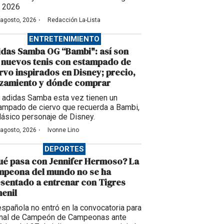
 2026
·
 agosto, 2026
Redacción La-Lista
ENTRETENIMIENTO
das Samba OG “Bambi": así son
 nuevos tenis con estampado de
rvo inspirados en Disney; precio,
nzamiento y dónde comprar
 adidas Samba esta vez tienen un
ampado de ciervo que recuerda a Bambi,
clásico personaje de Disney.
·
 agosto, 2026
Ivonne Lino
DEPORTES
é pasa con Jennifer Hermoso? La
mpeona del mundo no se ha
sentado a entrenar con Tigres
enil
española no entró en la convocatoria para
final de Campeón de Campeonas ante