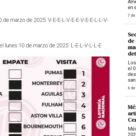
Amé
en 
7 de
0 de marzo de 2025: V-E-E-L-V-E-E-V-E-E-L-L-V-
Sec
de 
l lunes 10 de marzo de 2025: L-E-L-V-L-L-E
man
de
Los
el 
des
sani
6 de
Méx
art
Ce
Méx
202