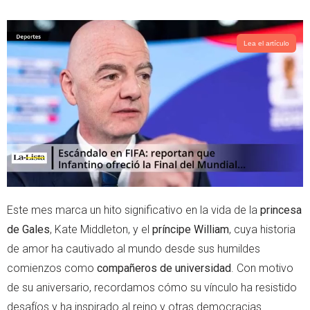
w
h
i
a
t
t
t
s
Lea el artículo
e
a
r
p
p
Este mes marca un hito significativo en la vida de la
princesa
de Gales
, Kate Middleton, y el
príncipe William
, cuya historia
de amor ha cautivado al mundo desde sus humildes
comienzos como
compañeros de universidad
. Con motivo
de su aniversario, recordamos cómo su vínculo ha resistido
desafíos y ha inspirado al reino y otras democracias.