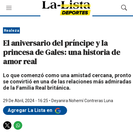
M
M
e
o
n
s
ú
t
Realeza
r
El aniversario del príncipe y la
a
r
princesa de Gales: una historia de
B
amor real
ú
s
q
Lo que comenzó como una amistad cercana, pronto
u
se convirtió en una de las relaciones más admiradas
e
de la Familia Real británica.
d
a
29 De Abril, 2024 - 16:25
•
Deyanira Nohemí Contreras Luna
Agregar La Lista en
T
W