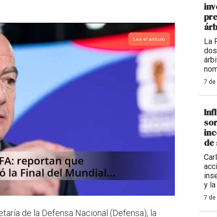
inv
pre
árb
Lea el artículo
La 
dos
árb
nom
7 de
Inf
sor
inc
de 
Carl
acc
ins
y la
7 de
etaría de la Defensa Nacional (Defensa), la