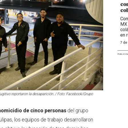
com
col
Com
MX 
col
en 
7 de
PUBLICID
ugitivo reportaron la desaparición. / Foto: Facebook/Grupo
homicidio de cinco personas
del grupo
ipas, los equipos de trabajo desarrollaron