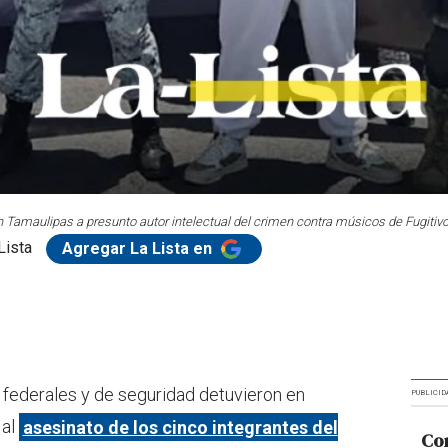
 Tamaulipas a presunto autor intelectual del crimen contra músicos de Fugitivo
Lista
Agregar La Lista en
federales y de seguridad detuvieron en
PUBLICID
 al
asesinato de los cinco integrantes del
Cor