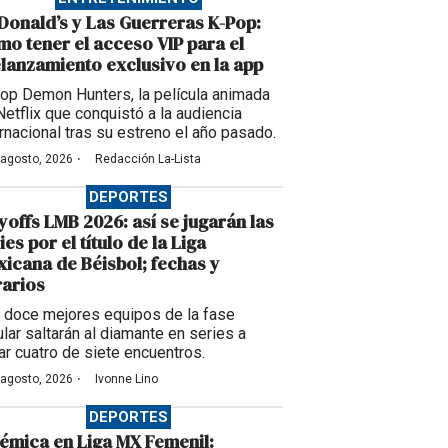
onald’s y Las Guerreras K-Pop:
o tener el acceso VIP para el
lanzamiento exclusivo en la app
op Demon Hunters, la película animada
Netflix que conquistó a la audiencia
ernacional tras su estreno el año pasado.
·
 agosto, 2026
Redacción La-Lista
DEPORTES
yoffs LMB 2026: así se jugarán las
ies por el título de la Liga
icana de Béisbol; fechas y
arios
 doce mejores equipos de la fase
ular saltarán al diamante en series a
ar cuatro de siete encuentros.
·
 agosto, 2026
Ivonne Lino
DEPORTES
émica en Liga MX Femenil: