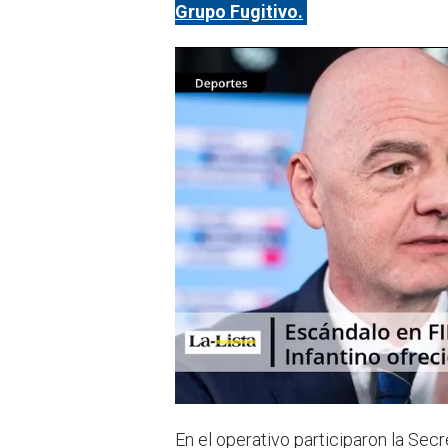
p
Grupo Fugitivo.
En el operativo participaron la Secr