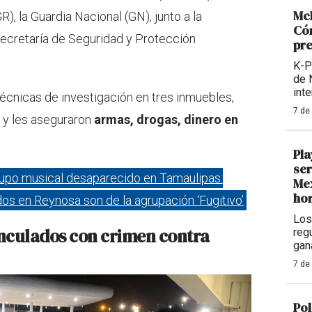
McD
R), la Guardia Nacional (GN), junto a la
Cóm
Secretaría de Seguridad y Protección
pre
K-P
de 
int
técnicas de investigación en tres inmuebles,
7 de
 y les aseguraron
armas, drogas, dinero en
Pla
ser
upo musical desaparecido en Tamaulipas:
Mex
hor
dos en Reynosa son de la agrupación ‘Fugitivo’
Los
inculados con crimen contra
reg
gan
7 de
Pol