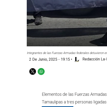
Integrantes de las Fuerzas Armadas federales detuvieron en
2 De Junio, 2025 - 19:15
•
Redacción La-
T
W
w
h
i
a
t
t
t
s
Elementos de las Fuerzas Armadas 
e
a
Tamaulipas a tres personas ligadas
r
p