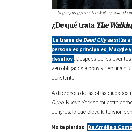
Negan y Maggie en ‘The Walking Dead: Dead C
¿De qué trata
The Walkin
La trama de
Dead City
se sitúa e
personajes principales, Maggie 
desafíos
. Después de los eventos
ven obligados a convivir en una ciu
constante.
A diferencia de las otras ciudades
Dead
, Nueva York se muestra como
peligros, lo que eleva la tensión dent
No te pierdas:
De Amélie a Como 