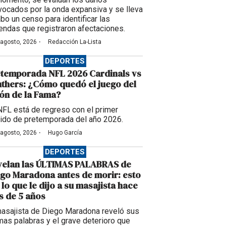
vocados por la onda expansiva y se lleva
abo un censo para identificar las
iendas que registraron afectaciones.
·
 agosto, 2026
Redacción La-Lista
DEPORTES
etemporada NFL 2026 Cardinals vs
thers: ¿Cómo quedó el juego del
ón de la Fama?
NFL está de regreso con el primer
tido de pretemporada del año 2026.
·
 agosto, 2026
Hugo García
DEPORTES
velan las ÚLTIMAS PALABRAS de
go Maradona antes de morir: esto
 lo que le dijo a su masajista hace
 de 5 años
masajista de Diego Maradona reveló sus
imas palabras y el grave deterioro que