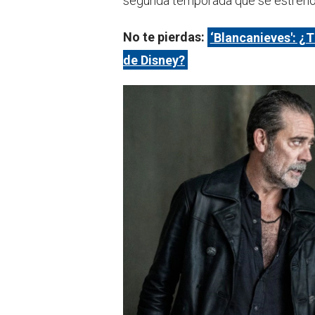
segunda temporada que se estrenó
No te pierdas:
‘Blancanieves': ¿
de Disney?