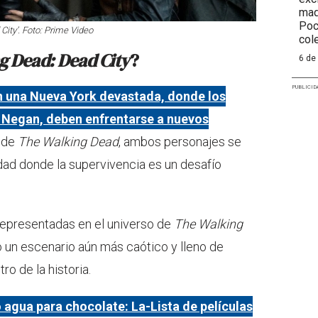
maq
Poc
ity’. Foto: Prime Video
col
g Dead: Dead City
?
6 de
PUBLICID
n una Nueva York devastada, donde los
y Negan, deben enfrentarse a nuevos
 de
The Walking Dead
, ambos personajes se
dad donde la supervivencia es un desafío
 representadas en el universo de
The Walking
 un escenario aún más caótico y lleno de
ro de la historia.
agua para chocolate: La-Lista de películas