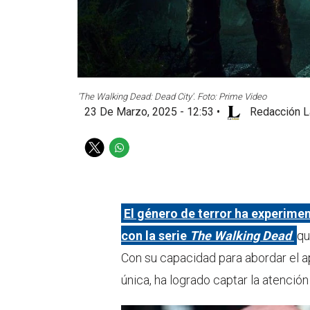
'The Walking Dead: Dead City'. Foto: Prime Video
23 De Marzo, 2025 - 12:53
•
Redacción L
T
W
w
h
i
a
t
t
t
s
El género de terror ha experimen
e
a
con la serie
The Walking Dead
qu
r
p
p
Con su capacidad para abordar el 
única, ha logrado captar la atenció