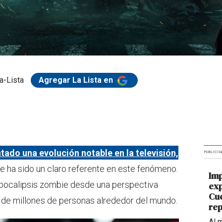
a-Lista
Agregar La Lista en
tado una evolución notable en la televisión,
PUBLICID
e ha sido un claro referente en este fenómeno.
Imp
apocalipsis zombie desde una perspectiva
exp
Cu
n de millones de personas alrededor del mundo.
rep
Al 