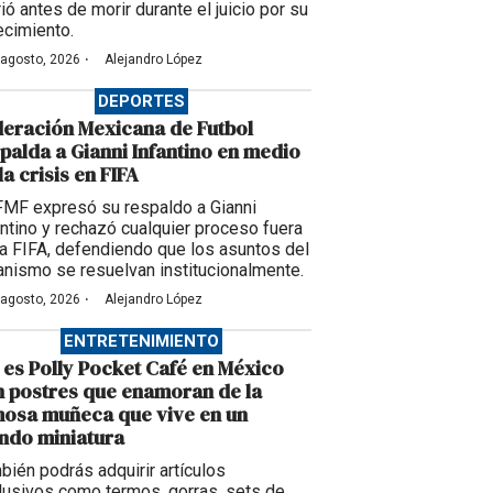
ió antes de morir durante el juicio por su
ecimiento.
·
 agosto, 2026
Alejandro López
DEPORTES
eración Mexicana de Futbol
palda a Gianni Infantino en medio
la crisis en FIFA
FMF expresó su respaldo a Gianni
antino y rechazó cualquier proceso fuera
la FIFA, defendiendo que los asuntos del
anismo se resuelvan institucionalmente.
·
 agosto, 2026
Alejandro López
ENTRETENIMIENTO
 es Polly Pocket Café en México
 postres que enamoran de la
osa muñeca que vive en un
ndo miniatura
bién podrás adquirir artículos
lusivos como termos, gorras, sets de