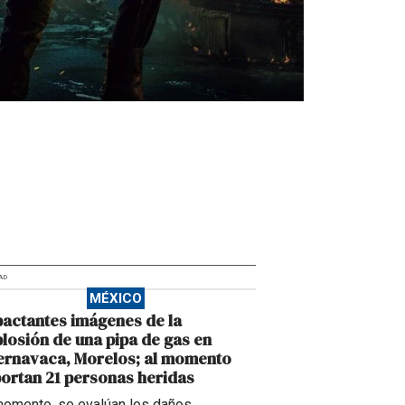
AD
MÉXICO
actantes imágenes de la
losión de una pipa de gas en
ernavaca, Morelos; al momento
ortan 21 personas heridas
momento, se evalúan los daños