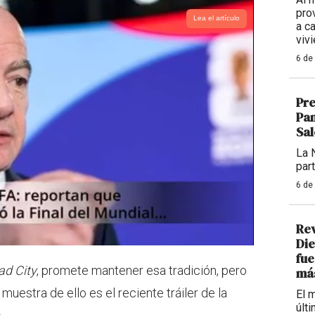
pro
Lea el artículo
a c
viv
6 de
Pr
Pan
Sal
La 
par
6 de
Re
Die
fue
ad City
, promete mantener esa tradición, pero
más
uestra de ello es el reciente tráiler de la
El 
últ