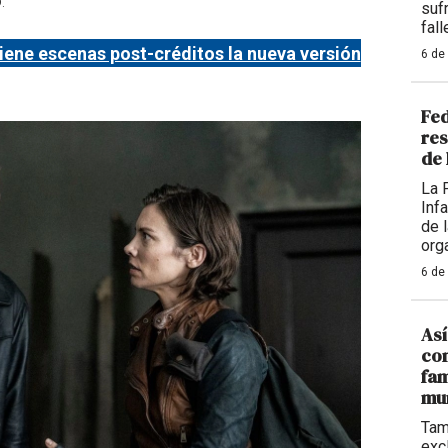
.
sufr
fall
Tiene escenas post-créditos la nueva versión
6 de
Fed
res
de 
La 
Inf
de 
org
6 de
Así
con
fam
mu
Tam
exc