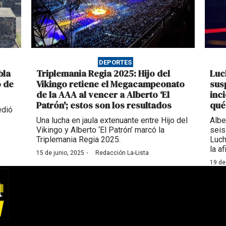
DEPORTES
bla
Triplemania Regia 2025: Hijo del
Luc
o de
Vikingo retiene el Megacampeonato
sus
de la AAA al vencer a Alberto ‘El
inc
Patrón'; estos son los resultados
qué
edió
Una lucha en jaula extenuante entre Hijo del
Albe
Vikingo y Alberto ‘El Patrón’ marcó la
seis
Triplemania Regia 2025.
Luch
la a
·
15 de junio, 2025
Redacción La-Lista
19 de