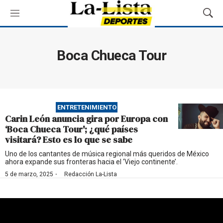
M
M
e
o
n
s
ú
t
Boca Chueca Tour
r
a
r
B
ú
ENTRETENIMIENTO
s
Carin León anuncia gira por Europa con
q
‘Boca Chueca Tour'; ¿qué países
u
visitará? Esto es lo que se sabe
e
d
Uno de los cantantes de música regional más queridos de México
ahora expande sus fronteras hacia el ‘Viejo continente’.
a
·
5 de marzo, 2025
Redacción La-Lista