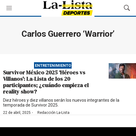
M
M
e
o
n
s
ú
t
Carlos Guerrero ‘Warrior’
r
a
r
B
ú
ENTRETENIMIENTO
s
Survivor México 2025 ‘Héroes vs
q
Villanos': La-Lista de los 20
u
participantes; ¿cuándo empieza el
e
reality show?
d
a
Diez héroes y diez villanos serán los nuevos integrantes de la
temporada de Survivor 2025.
·
22 de abril, 2025
Redacción La-Lista